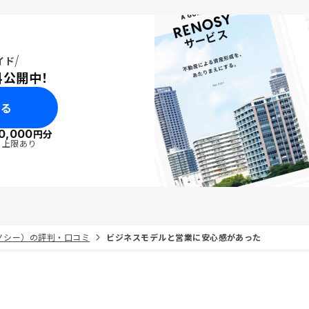
イド
料公開中！
みる
0,000
円分
・上限あり
リノシー）の評判・口コミ
ビジネスモデルと営業に安心感があった