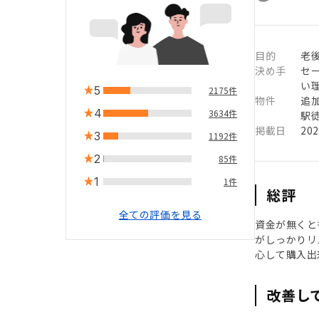
目的
老
決め手
セ
い
5
2175件
物件
追
4
3634件
駅徒
掲載日
20
3
1192件
2
85件
1
1件
総評
全ての評価を見る
資金が無くと
がしっかりリ
心して購入出
改善し