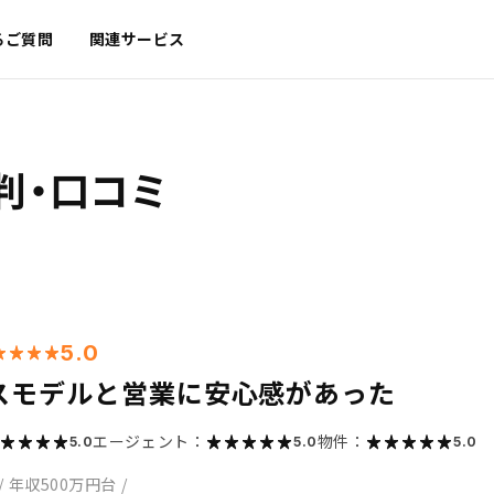
るご質問
関連サービス
判・口コミ
5.0
スモデルと営業に安心感があった
エージェント：
物件：
5.0
5.0
5.0
/
年収500万円台
/