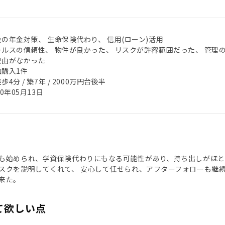
後の年金対策、 生命保険代わり、 信用(ローン)活用
ールスの信頼性、 物件が良かった、 リスクが許容範囲だった、 管理
理由がなかった
加購入1件
歩4分 / 築7年 / 2000万円台後半
20年05月13日
も始められ、学資保険代わりにもなる可能性があり、持ち出しがほと
スクを説明してくれて、 安心して任せられ、アフターフォローも継
来た。
て欲しい点