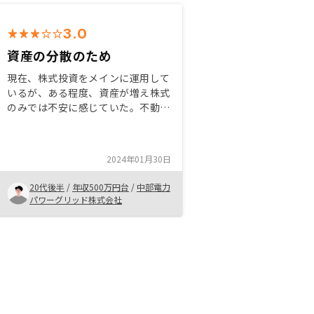
3.0
資産の分散のため
現在、株式投資をメインに運用して
いるが、ある程度、資産が増え株式
のみでは不安に感じていた。不動産
は価格が下がりにくくポラリティが
少ないため分散先に最適だった。勤
続年数もある程度重ねて信用があっ
2024年01月30日
たため、低金利で投資資金を借りれ
たことも理由の一つ。
20代後半
/
年収500万円台
/
中部電力
パワーグリッド株式会社