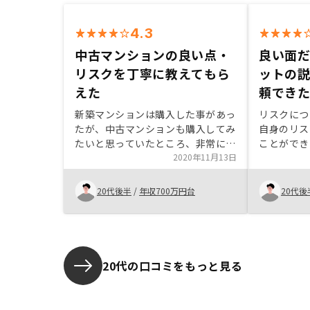
4.3
中古マンションの良い点・
良い面
リスクを丁寧に教えてもら
ットの
えた
頼でき
新築マンションは購入した事があっ
リスクにつ
たが、中古マンションも購入してみ
自身のリス
たいと思っていたところ、非常に丁
ことができ
寧に中古の良い点やリスクを教えて
2020年11月13日
されては信
頂き安心して取引出来た。
トも説明が
頼できた。
20代後半
/
年収700万円台
20代後
料を、公開
ただけると
20代の口コミをもっと見る