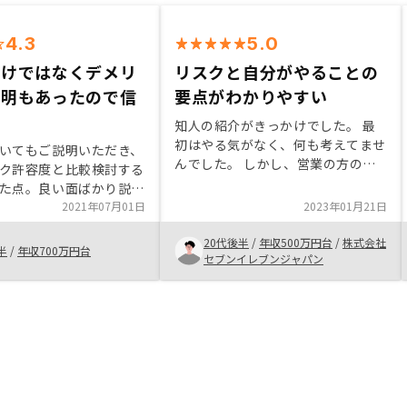
4.3
5.0
だけではなくデメリ
リスクと自分がやることの
説明もあったので信
要点がわかりやすい
た
知人の紹介がきっかけでした。 最
初はやる気がなく、何も考えてませ
いてもご説明いただき、
んでした。 しかし、営業の方のお
ク許容度と比較検討する
話を聞くうちに興味がもてたこと
た点。良い面ばかり説明
と、信頼性の高いものだと言うこと
用できないが、デメリッ
2021年07月01日
2023年01月21日
に気づき、月々安い投資で、老後の
あったので、その点は信
年金対策になるなら是非やってみた
20代後半
/
年収500万円台
/
株式会社
リスクの裏付けとなる資
半
/
年収700万円台
いと思いました。 保険をかけるこ
セブンイレブンジャパン
情報などを用いて説明い
とも悪くないですが、月々の出費を
助かる。
考えれば、是非やるべきだと思いま
す。認知度を上げること