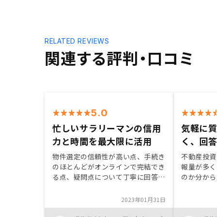
RELATED REVIEWS
関連する評判・口コミ
5.0
忙しいサラリーマンの信用
気軽に
力と時間を最大限に活用
く、回
物件選定の信頼性が高い点、手続き
不動産投資
のほとんどがオンラインで完結でき
報量が多く
る点、疑問点について丁寧に回答い
のか分から
ただけた点、他社で進めている物件
中、やはり
や取引状況も踏まえた提案やスケジ
を行い、生
2023年01月31日
ュール調整をいただくなど提案内容
解した上で