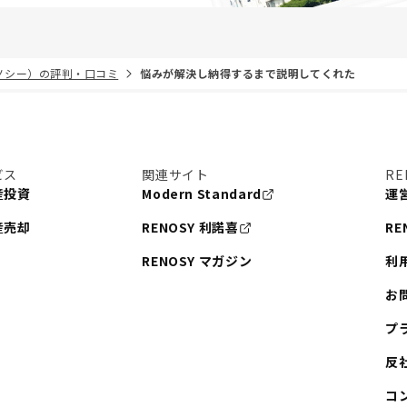
リノシー）の評判・口コミ
悩みが解決し納得するまで説明してくれた
ビス
関連サイト
RE
産投資
Modern Standard
運
産売却
RENOSY 利諾喜
RE
RENOSY マガジン
利
お
プ
反
コ