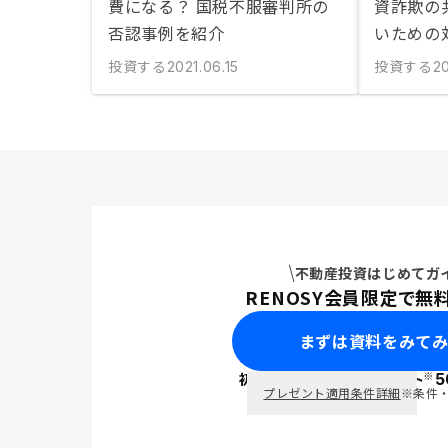
費になる？ 国税不服審判所の
資詐欺の
否認事例を紹介
いための
投資する
投資する
2021.06.15
20
不動産投資はじめてガ
RENOSY会員限定で無
まずは資料をみて
※
初回面談で
ポイント
5
PayPay
プレゼント適用条件詳細
※条件