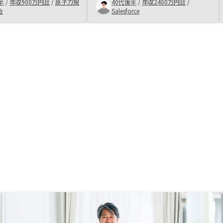
一歩踏み出すことが重要
しました。Slackでのやりとりがで
半
/
年収900万円台
/
原子力規
40代後半
/
年収2400万円台
/
す。renosyは業界でも
きるといいですね！LINEはスレッ
会
Salesforce
ていますが、ＡＩを活用
ドが作れないため、大事な会話が埋
業を行っており、新しい
もれてしまうこわさがあります。
目指していること、また
管理、売却に至るまで一
っているところに魅力を
ます。