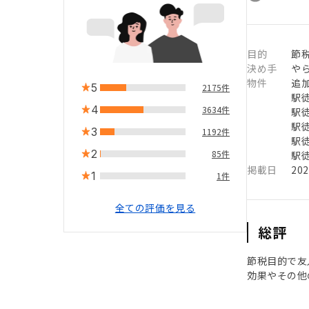
目的
節
決め手
や
物件
追
5
2175件
駅徒
4
3634件
駅徒
駅徒
3
1192件
駅徒
2
85件
駅徒
掲載日
20
1
1件
全ての評価を見る
総評
節税目的で友
効果やその他