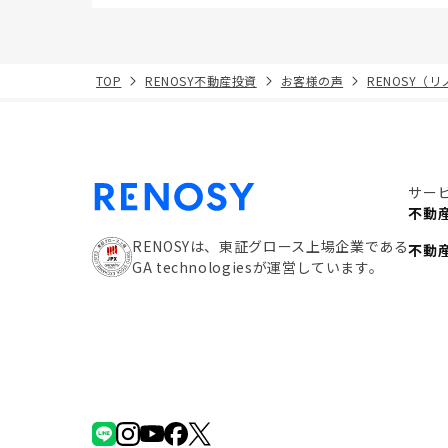
TOP
RENOSY不動産投資
お客様の声
RENOSY（
サー
不動
RENOSYは、東証グロース上場企業である
不動
GA technologiesが運営しています。