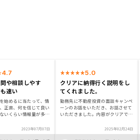
4.7
5.0
質問や相談しやす
クリアに納得行く説明をし
答も速い
てくれました。
を始めるに当たって、情
勤務先に不動産投資の面談キャンペ
、正直、何を信じて良い
ーンのお話をいただき、お話させて
ないくらい情報量が多い
いただきました。内容がクリアであ
数社、不動産会社と面談
ったことと信頼できること、そして
の声を聞き、リスクを理
喫緊の課題の一助になっていただけ
2023年07月07日
2025年02月24日
自分である程度の納得感
ることが理解できたため購入を決定