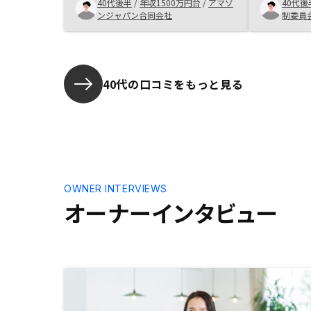
が緻密で機動性が高い点将来的な節
が持てれば
40代後半
/
年収1500万円台
/
アマゾ
40代後
税対策についても積極的にご提案い
だと思いま
ンジャパン合同会社
制委員
ただければ幸いです。
注目を浴び
した不動産
不動産業を
販売から、
40代の口コミをもっと見る
気通貫で行
感じており
OWNER INTERVIEWS
オーナーインタビュー