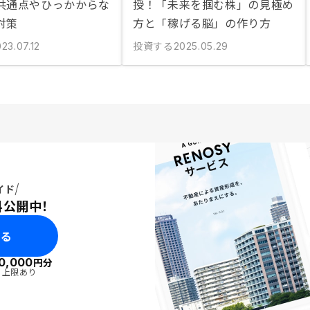
共通点やひっかからな
授！「未来を掴む株」の見極め
対策
方と「稼げる脳」の作り方
投資する
23.07.12
2025.05.29
イド
料公開中！
みる
0,000
円分
・上限あり