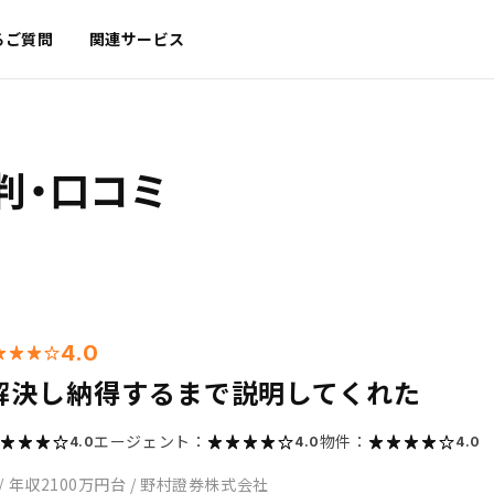
るご質問
関連サービス
判・口コミ
4.0
解決し納得するまで説明してくれた
エージェント：
物件：
4.0
4.0
4.0
/
年収2100万円台
/
野村證券株式会社