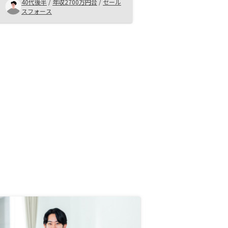
40代後半
/
年収2700万円台
/
セール
れらを総合的に理解して最適なご提
スフォース
案を常に行なっていただけるとあり
がたい管理費が高いのと住信SBIの
特別金利ローンを全ての物件に適用
出来るようにしてほしい