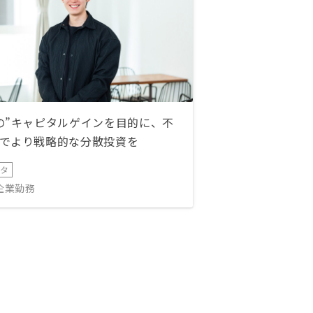
の”キャピタルゲインを目的に、不
でより戦略的な分散投資を
ータ
IT企業勤務