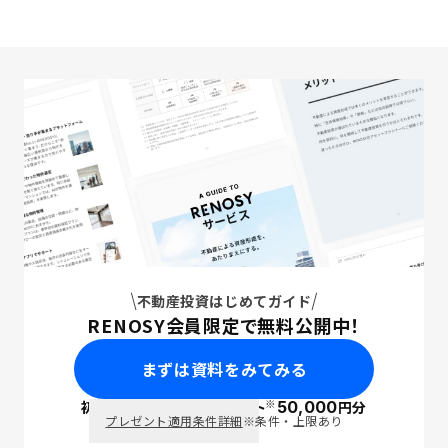
不動産投資はじめてガイド
RENOSY会員限定で無料公開中！
まずは資料をみてみる
※
初回面談で
ポイント
50,000
円分
PayPay
プレゼント適用条件詳細
※条件・上限あり