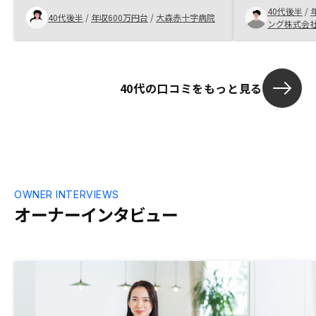
面談中、私か
40代後半
/
とが決め手となりました。AIの判断だから
40代後半
/
年収600万円台
/
大森赤十字病院
付きの回答もい
ング株式会
といって押しきられた場面もあり、結局AI
リスクを極力
でも未来を保証できる訳ではないのにそれ
充実しているこ
だけを基準にされるのは、買い手にとって
く前は節税の
不都合もあると思った。
ませんでした
40代の口コミをもっと見る
策や生命保険
きました。
OWNER INTERVIEWS
オーナーインタビュー