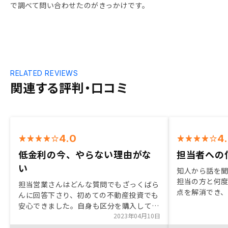
で調べて問い合わせたのがきっかけです。
RELATED REVIEWS
関連する評判・口コミ
4.0
4
低金利の今、やらない理由がな
担当者への
い
知人から話を
担当の方と何
担当営業さんはどんな質問でもざっくばら
点を解消でき
んに回答下さり、初めての不動産投資でも
たので契約しま
安心できました。自身も区分を購入してい
くの素人です
ること、FPとして我が家の事情を長期的
2023年04月10日
バイスをいた
に考えて返済プランを提案して下さったこ