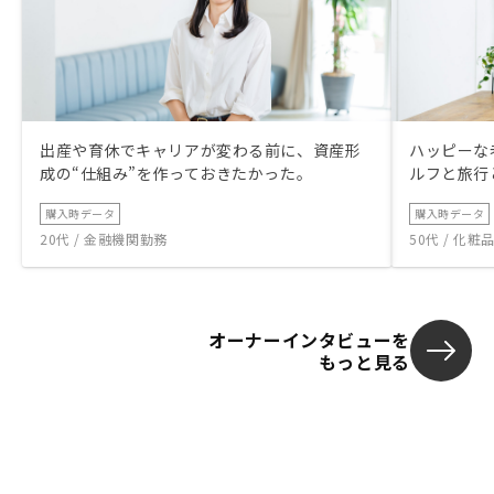
出産や育休でキャリアが変わる前に、資産形
ハッピーな
成の“仕組み”を作っておきたかった。
ルフと旅行
購入時データ
購入時データ
20代 / 金融機関勤務
50代 / 化
オーナーインタビューを
もっと見る