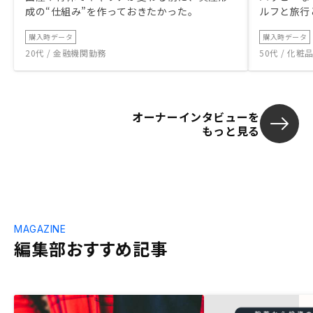
成の“仕組み”を作っておきたかった。
ルフと旅行
購入時データ
購入時データ
20代 / 金融機関勤務
50代 / 化
オーナーインタビューを
もっと見る
MAGAZINE
編集部おすすめ記事