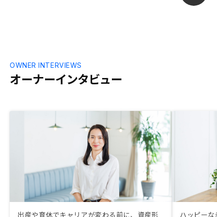
OWNER INTERVIEWS
オーナーインタビュー
出産や育休でキャリアが変わる前に、資産形
ハッピーな