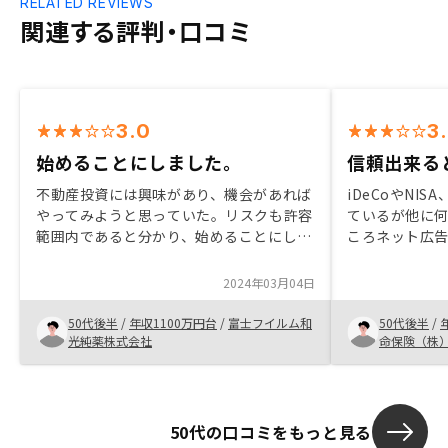
RELATED REVIEWS
関連する評判・口コミ
3.0
3
始めることにしました。
信頼出来る
不動産投資には興味があり、機会があれば
iDeCoやNI
やってみようと思っていた。リスクも許容
ているが他に
範囲内であると分かり、始めることにしま
ころネット広
した。そこに至るまでの説明をして頂きま
ようと思った
した。私が認識不足なこともありました
出来ないので
2024年03月04日
が、実際に手続きする段階まで聞いてない
も、もともと
ことも多くありました。手続きに関して常
ころ、セール
50代後半
/
年収1100万円台
/
富士フイルム和
50代後半
/
識なのかもしれませんが、始めることにな
て「まずは始
光純薬株式会社
命保険（株
ってから先の手続きや経費について予め説
ました。森下
明が欲しかったです。
い、と信頼し
50代の口コミをもっと見る