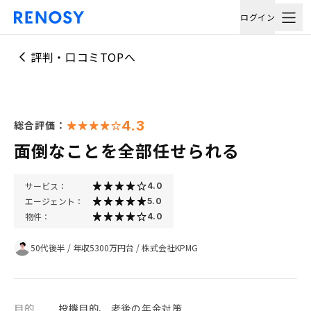
ログイン
評判・口コミTOPへ
4.3
総合評価：
面倒なことを全部任せられる
サービス：
4.0
エージェント：
5.0
物件：
4.0
50代後半
/
年収5300万円台
/
株式会社KPMG
目的
投機目的、 老後の年金対策