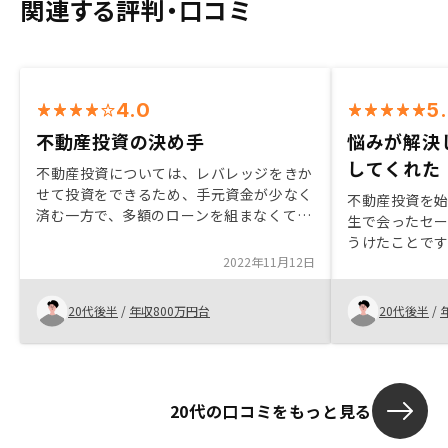
関連する評判・口コミ
4.0
5
不動産投資の決め手
悩みが解決
してくれた
不動産投資については、レバレッジをきか
せて投資をできるため、手元資金が少なく
不動産投資を
済む一方で、多額のローンを組まなくては
生で会ったセ
いけないため、抵抗感があった。担当営業
うけたことで
の説明を受けて、不動産投資のリスクとリ
2022年11月12日
や歴史を学び
ターンをわかりやすく説明いただいた為購
不安定性のあ
入に至った空室時に、物件周辺の相場状況
感情が強かった
20代後半
/
年収800万円台
20代後半
/
をもっと詳しく知りたい
なっている事
るところから
長の糧にも出
20代の口コミをもっと見る