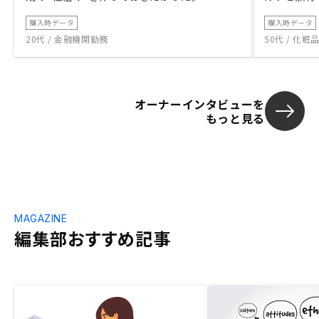
購入時データ
購入時データ
20代 / 金融機関勤務
50代 / 化
オーナーインタビューを
もっと見る
MAGAZINE
編集部おすすめ記事