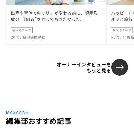
出産や育休でキャリアが変わる前に、資産形
ハッピーな
成の“仕組み”を作っておきたかった。
ルフと旅行
購入時データ
購入時データ
20代 / 金融機関勤務
50代 / 化
オーナーインタビューを
もっと見る
MAGAZINE
編集部おすすめ記事