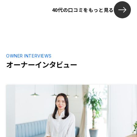
した。投資という側面からはFXや株、競
40代の口コミをもっと見る
馬に比べて地味で長期的になりますが安定
していて万が一の時にはレバレッジが効く
大きな資産になると思いました。契約後も
どんな小さな質問にもレスポンスの速さと
的確な回答に感心しています。エージェン
トの方々はまだ20代でお若いのにスマー
トで礼儀正しく誠実な人材が集まっている
事が一番の財産ではないかと感じました。
OWNER INTERVIEWS
オーナーインタビュー