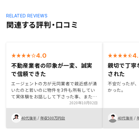
RELATED REVIEWS
関連する評判・口コミ
4.0
4
不動産業者の印象が一変、誠実
親切で丁寧
で信頼できた
された
エージェントの方が元同業者で親近感が湧
不安だったが
いたのと若いのに物件を3件も所有してい
かった。
て実体験をお話しして下さった事、またオ
ンラインで何度も話したのですが仕事の知
2020年10月02日
識は勿論、どんな質問にも的確に答えて下
さり、最終的には2回も沖縄まで飛んでき
40代後半
/
年収500万円台
40代後半
/
て丁寧に同じ質問でも嫌がらずに真摯に答
えて下さる誠実さで信用する事ができ、不
動産業者のブラックなイメージが一変しま