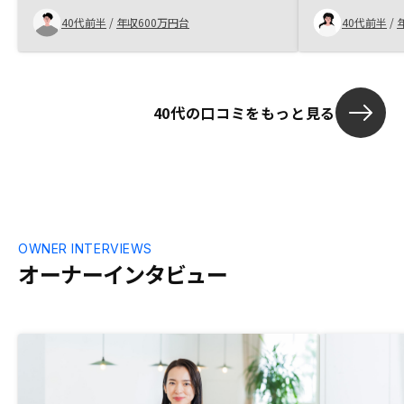
ます。 家賃の
項の豊富さ、アプリやオーナーズクラブ等
40代前半
/
年収600万円台
40代前半
/
（還付金）概
があり購入後のサポートについても期待が
い
持てる。 最後に担当された方から自分達
は良い商品を誠実に提供しており、顧客の
人生にとって良好な取引を進めているとい
40代の口コミをもっと見る
う誇りを感じられた点がとても好感を持て
た。
OWNER INTERVIEWS
オーナーインタビュー