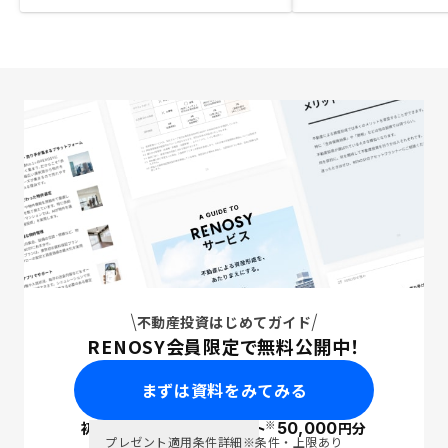
不動産投資はじめてガイド
RENOSY会員限定で無料公開中！
まずは資料をみてみる
※
初回面談で
ポイント
50,000
円分
PayPay
プレゼント適用条件詳細
※条件・上限あり