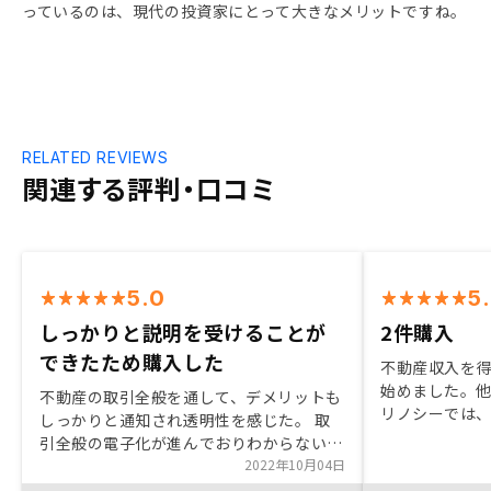
っているのは、現代の投資家にとって大きなメリットですね。
RELATED REVIEWS
関連する評判・口コミ
5.0
5
しっかりと説明を受けることが
2件購入
できたため購入した
不動産収入を
始めました。
不動産の取引全般を通して、デメリットも
リノシーでは
しっかりと通知され透明性を感じた。 取
頂く事が出来
引全般の電子化が進んでおりわからない部
実している点
分をフォローを受けながら進められる点も
2022年10月04日
た。2物件購入
良かった。 また管理においてフォロー事