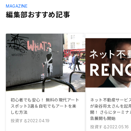
MAGAZINE
編集部おすすめ記事
初心者でも安心！ 無料の現代アート
ネット不動産サービス
スポット3選＆自宅でもアートを楽
が染谷将太さんを起
しむ方法
開！ さらにターミナ
告展開も開始
投資する
2022.04.19
投資する
2022.05.16