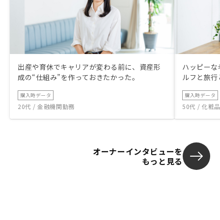
出産や育休でキャリアが変わる前に、資産形
ハッピーな
成の“仕組み”を作っておきたかった。
ルフと旅行
購入時データ
購入時データ
20代 / 金融機関勤務
50代 / 化
オーナーインタビューを
もっと見る