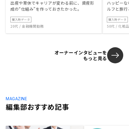
出産や育休でキャリアが変わる前に、資産形
ハッピーな
成の“仕組み”を作っておきたかった。
ルフと旅行
購入時データ
購入時データ
20代 / 金融機関勤務
50代 / 化
オーナーインタビューを
もっと見る
MAGAZINE
編集部おすすめ記事