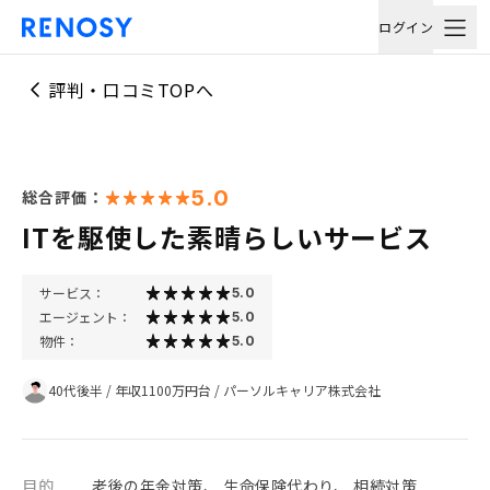
ログイン
評判・口コミTOPへ
5.0
総合評価：
ITを駆使した素晴らしいサービス
サービス：
5.0
エージェント：
5.0
物件：
5.0
40代後半
/
年収1100万円台
/
パーソルキャリア株式会社
目的
老後の年金対策、 生命保険代わり、 相続対策