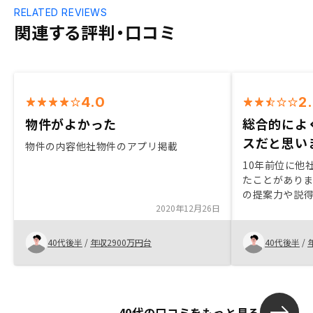
RELATED REVIEWS
関連する評判・口コミ
4.0
2
物件がよかった
総合的によ
スだと思い
物件の内容他社物件のアプリ掲載
10年前位に他
たことがありま
の提案力や説
2020年12月26日
り感じられず
ジー社のサー
たプランだと感
40代後半
/
年収2900万円台
40代後半
/
投資にはやや
いましたが、
案資料や営業
ニーズなどに
40代の口コミをもっと見る
ョンが有ると