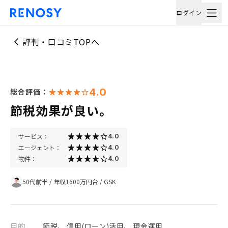
ログイン
評判・口コミTOPへ
4.0
総合評価：
節税効果が良い。
サービス：
4.0
エージェント：
4.0
物件：
4.0
50代前半
/
年収1600万円台
/
GSK
目的
節税、 信用(ローン)活用、 現金運用