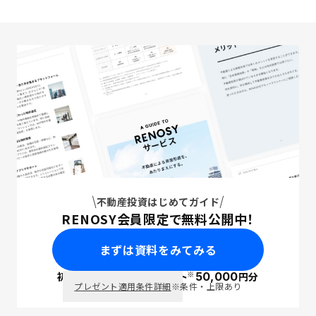
不動産投資はじめてガイド
RENOSY会員限定で無料公開中！
まずは資料をみてみる
※
初回面談で
ポイント
50,000
円分
PayPay
プレゼント適用条件詳細
※条件・上限あり