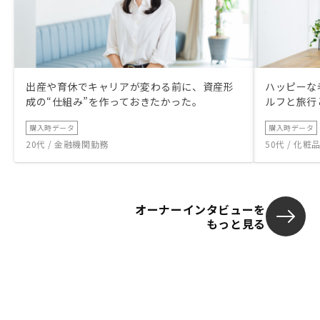
出産や育休でキャリアが変わる前に、資産形
ハッピーな
成の“仕組み”を作っておきたかった。
ルフと旅行
購入時データ
購入時データ
20代 / 金融機関勤務
50代 / 化
オーナーインタビューを
もっと見る