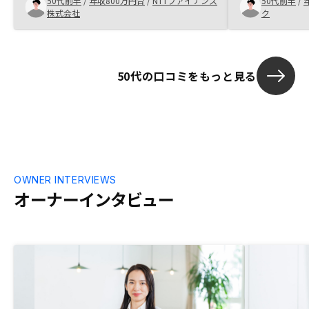
50代前半
/
年収800万円台
/
NTTファイナンス
50代前半
/
コンサルをテンポ良く受け、納得したた
いただき、こ
株式会社
ク
め。マンション投資に不安のある方は一度
お伝えしたと
話を聞いてみると良いと思う。広告宣伝で
できたので、
認知度アップをすると良いと思う。
た、契約後も
いただけると
50代の口コミをもっと見る
った。おそら
いますので、
ていただける
また、今回、
法書士の方も
を解消できる
良いサービス
OWNER INTERVIEWS
オーナーインタビュー