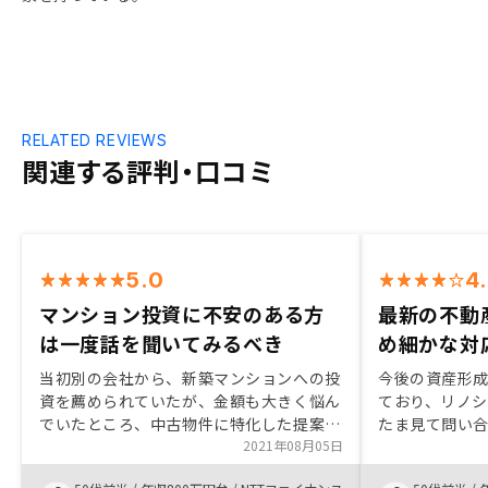
RELATED REVIEWS
関連する評判・口コミ
5.0
4
マンション投資に不安のある方
最新の不動
は一度話を聞いてみるべき
め細かな対
当初別の会社から、新築マンションへの投
今後の資産形
資を薦められていたが、金額も大きく悩ん
ており、リノ
でいたところ、中古物件に特化した提案を
たま見て問い
頂き、理由・メリットデメリット・プラン
2021年08月05日
していた商品
説明等非常に説得力かつスピード感がある
後、事務所で