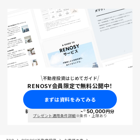
不動産投資はじめてガイド
RENOSY会員限定で無料公開中！
まずは資料をみてみる
※
初回面談で
ポイント
50,000
円分
PayPay
プレゼント適用条件詳細
※条件・上限あり