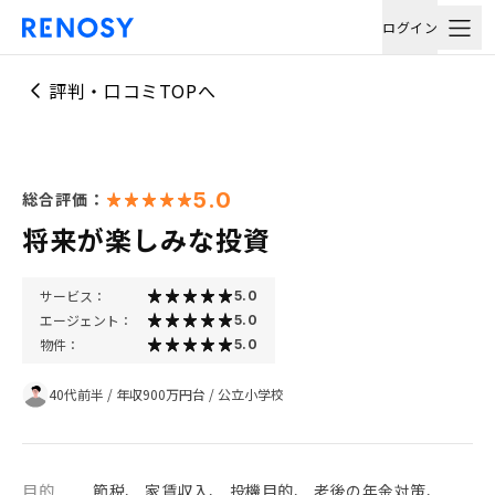
ログイン
評判・口コミTOPへ
5.0
総合評価：
将来が楽しみな投資
サービス：
5.0
エージェント：
5.0
物件：
5.0
40代前半
/
年収900万円台
/
公立小学校
目的
節税、 家賃収入、 投機目的、 老後の年金対策、