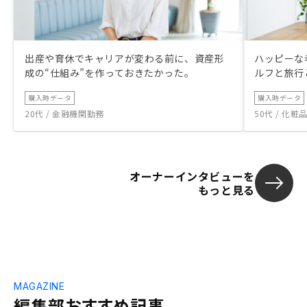
出産や育休でキャリアが変わる前に、資産形
ハッピーな
成の“仕組み”を作っておきたかった。
ルフと旅行
購入時データ
購入時データ
20代 / 金融機関勤務
50代 / 化
オーナーインタビューを
もっと見る
MAGAZINE
編集部おすすめ記事