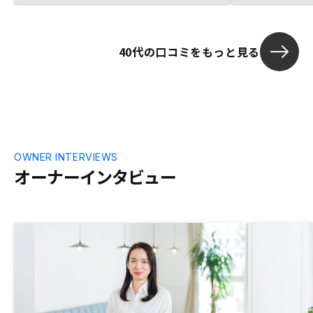
リや電子書類
ているのに、担当の性急な態度が、何かこ
なり飛び込み
ちらに不利なことがあるのをごまかしてい
ていると思い
るのではと不安を呼び、契約を躊躇してし
として推し進
40代の口コミをもっと見る
まう。 面談中に物件を見せられ、その場
す。
で決断を求められるのが苦痛。資料をもら
って一人でじっくり検討したい。すぐ決ま
ってしまうにしても、関係資料をもらって
翌日締め切りで結論を伝えるくらいの余裕
はあるはずでは？ それをしないのは、メ
ンタルテクニックを使った訪問販売やセミ
ナー販売、押し売りのやり口と同じに感
OWNER INTERVIEWS
じ、不信感をもつ。
オーナーインタビュー