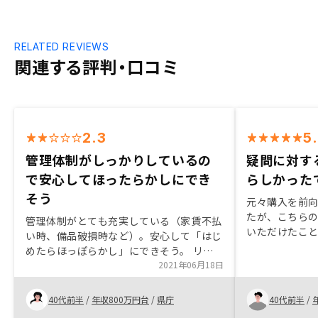
RELATED REVIEWS
関連する評判・口コミ
2.3
5
管理体制がしっかりしているの
疑問に対す
で安心してほったらかしにでき
らしかった
そう
元々購入を前
たが、こちら
管理体制がとても充実している（家賃不払
いただけたこ
い時、備品破損時など）。安心して「はじ
電話面談してい
めたらほっぽらかし」にできそう。 リノ
お出しするこ
ベなど商品価値を上げる系列会社があり、
2021年06月18日
だければ幸いで
資産価値減対策ができると感じる営業担当
くださった髙橋
がとにかく契約を急いでいる感じがした。
40代前半
/
年収800万円台
/
県庁
40代前半
/
様に感謝もう
管理サービスがいいから契約しようと思っ