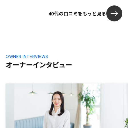
いです。アプ
す。シミュレ
40代の口コミをもっと見る
の補助ツール
却予想額が初
を招く可能性が
額の前提はわ
(楽観的な前提
か？の疑問あり
OWNER INTERVIEWS
オーナーインタビュー