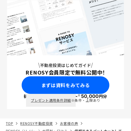
不動産投資はじめてガイド
RENOSY会員限定で無料公開中！
まずは資料をみてみる
※
初回面談で
ポイント
50,000
円分
PayPay
プレゼント適用条件詳細
※条件・上限あり
TOP
RENOSY不動産投資
お客様の声
RENOSY（リノシー）の評判・口コミ
信頼できるパートナーとして