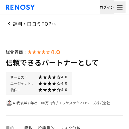
ログイン
評判・口コミTOPへ
4.0
総合評価：
信頼できるパートナーとして
サービス：
4.0
エージェント：
4.0
物件：
4.0
40代後半
/
年収1100万円台
/
エフサステクノロジーズ株式会社
目的
節税、 投機目的、 リスク分散