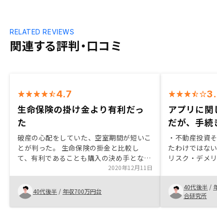
RELATED REVIEWS
関連する評判・口コミ
4.7
3
生命保険の掛け金より有利だっ
アプリに関
た
だが、手続
破産の心配をしていた、空室期間が短いこ
・不動産投資
とが判った。 生命保険の掛金と比較し
たわけではな
て、有利であることも購入の決め手となっ
リスク・デメ
た。確定申告用に、経費を管理する方法を
2020年12月11日
いることが、購
教えてもらったり、アプリで管理出来るよ
信用を活用し
40代後半
/
うになると嬉しいです。
さずに投資で
40代後半
/
年収700万円台
合研究所
います。 ・手
務所に行くこ