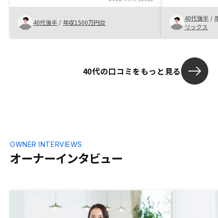
と思います。他の投資と比べ不動産投資は
る方法としてお
40代後半
/
レバレッジが効きやすい。
スで賃料が固定
40代後半
/
年収1500万円台
リックス
ャッシュアウ
し良ければと
怖い。月1〜2
設定）ではな
40代の口コミをもっと見る
OWNER INTERVIEWS
オーナーインタビュー