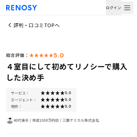
ログイン
評判・口コミTOPへ
5.0
総合評価：
４室目にして初めてリノシーで購入
した決め手
サービス：
5.0
エージェント：
5.0
物件：
5.0
40代後半
/
年収1000万円台
/
三菱ケミカル株式会社