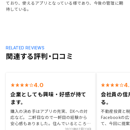
ており、使えるアプリとなっている様であり、今後の管理に期
待している。
RELATED REVIEWS
関連する評判・口コミ
4.0
4
企業としても興味・好感が持て
会社員の信
ます。
る。
購入の決め手はアプリの充実、DXへの対
不動産投資と
応など。 二軒目なので一軒目の経験から
Facebook
安心感もありました。住んでいるところと
て、今回に提
離れていても、安心して管理を任せられる
2022年07月23日
員の方が自分