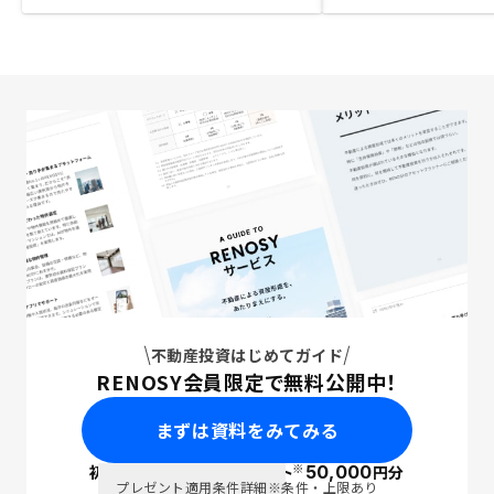
不動産投資はじめてガイド
RENOSY会員限定で無料公開中！
まずは資料をみてみる
※
初回面談で
ポイント
50,000
円分
PayPay
プレゼント適用条件詳細
※条件・上限あり