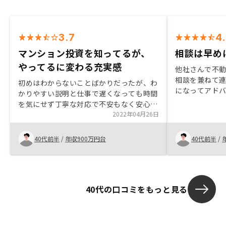
3.7
4
マンション投資を知ってるが、
相談は早め
やってるに変わる充実感
他社さんで不
相談を兼ねて
初めはわからないことばかりだったが、わ
になってアド
かりやすい説明と仕事で遅くなっても時間
シーで不動産
を気にせず丁寧な対応で不安もなく安心し
ました。また
て契約に至れた。自分で調べるだけでは踏
2022年04月26日
ができること
み出せない新たな一歩を踏み出せて感謝を
感じている。担当者の早い時点での身分証
40代前半
/
年収900万円台
40代前半
/
の提示 銀行手数料の小分け化
40代の口コミをもっと見る