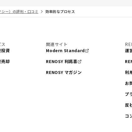
リノシー）の評判・口コミ
効率的なプロセス
ビス
関連サイト
RE
産投資
Modern Standard
運
産売却
RENOSY 利諾喜
RE
RENOSY マガジン
利
お
プ
反
コ