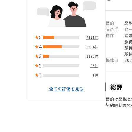
目的
節
決め手
セ
物件
追
5
2171件
駅徒
4
3634件
駅徒
駅徒
3
1190件
掲載日
20
2
85件
1
1件
総評
全ての評価を見る
目的は節税と
契約締結まで