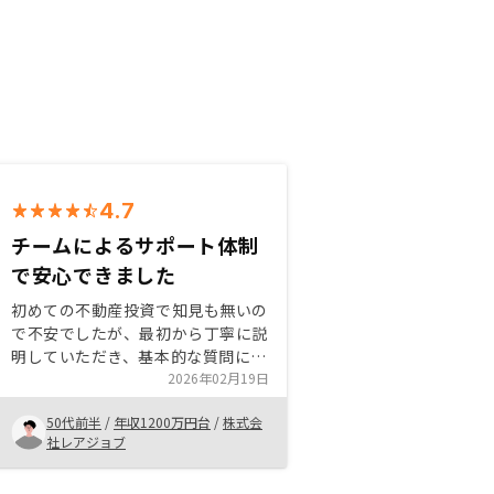
4.7
チームによるサポート体制
で安心できました
初めての不動産投資で知見も無いの
で不安でしたが、最初から丁寧に説
明していただき、基本的な質問にも
全て真摯にお答えいただきました。
2026年02月19日
また年度内に間に合わせるという時
50代前半
/
年収1200万円台
/
株式会
間的な制限があったので多少厳しい
社レアジョブ
スケジュール感でしたが、チーム全
体でのサポートと迅速なご対応のお