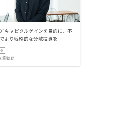
の”キャピタルゲインを目的に、不
でより戦略的な分散投資を
ータ
IT企業勤務