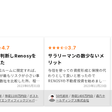
4.7
3.7
判断しRenosyを
サラリーマンの数少ないメ
した
リット
1ルームに限定すれば、
与信を使っての資産形成と保険の代
が最もリスクが小さい事
わりとして良いと思ったので
数社を比較した所、程よ
RENOSYの不動産投資を始めまし
件紹介や手続きのweb化
2023年05月31日
た。サラリーマンにとって与信は数
2023年11月23日
化や物件管理に関して、
少ないメリットだと思うので活用す
半
/
年収1100万円台
/
ボスト
50代前半
/
年収1400万円台
/
森六ホ
Y以上の会社はありませんで
べきです。さらにそれが保険の代わ
イエンティフィックジャパン
ールディングス株式会社
者からの紹介に頼るので
りになるのであればなお良いと思い
社
ENOCYが担当している物
ます。