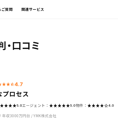
るご質問
関連サービス
判・口コミ
4.7
なプロセス
エージェント：
物件：
5.0
5.0
4.0
/
年収3000万円台
/
YMK株式会社