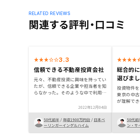
RELATED REVIEWS
関連する評判・口コミ
3.3
信頼できる不動産投資会社
総合的に
選びま
元々、不動産投資に興味を持ってい
たが、信頼できる企業や担当者を知
投資物件を
らなかった。そのような中で利用し
東京の中古
ている知人から紹介を受けたことが
が理解でき
きっかけ。また、実際に担当者の方
2022年12月04日
い価格の物
と話しをした際に不明なことに関し
による簡略
て丁寧に対応いただいたため自分で
50代前半
/
年収1900万円台
/
日本ベ
50代前
RENOS
物件が探せるような仕組み
ーリンガーインゲルハイム
ン・サ
した。担当
株式会
はなく、R