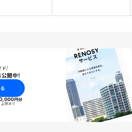
イド
料公開中！
みる
0,000
円分
・上限あり