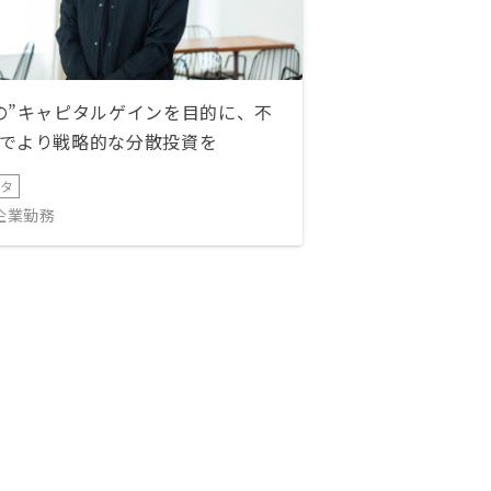
の”キャピタルゲインを目的に、不
でより戦略的な分散投資を
ータ
IT企業勤務