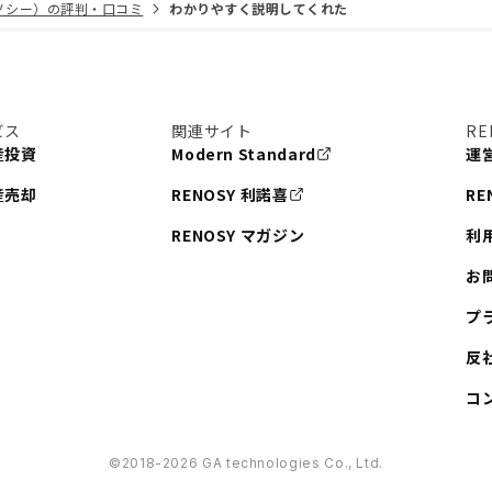
リノシー）の評判・口コミ
わかりやすく説明してくれた
ビス
関連サイト
RE
産投資
Modern Standard
運
産売却
RENOSY 利諾喜
RE
RENOSY マガジン
利
お
プ
反
コ
©︎2018-2026 GA technologies Co., Ltd.