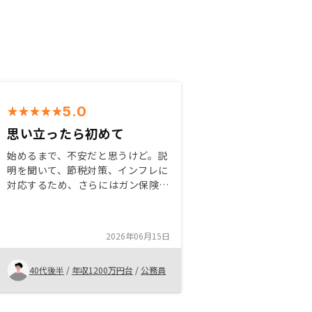
5.0
思い立ったら初めて
始めるまで、不安だと思うけど。説
明を聞いて、節税対策、インフレに
対応するため、さらにはガン保険や
生命保険の代わりを考えたらやった
方が良いと思う。 リノシーさん
は、話を聞くだけでも得点があるか
2026年06月15日
ら、投資全般に関する自分の知識向
上の一つとして、まず不動産投資の
40代後半
/
年収1200万円台
/
公務員
仕組みについて話を聞いた方が良
い。