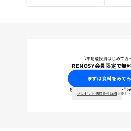
不動産投資はじめてガ
RENOSY会員限定で無
まずは資料をみて
※
初回面談で
ポイント
5
PayPay
プレゼント適用条件詳細
※条件