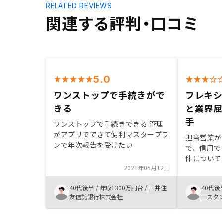
RELATED REVIEWS
関連する評判・口コミ
5.0
ワンストップで手続きがで
フレキ
きる
と業界
手
ワンストップで手続きできる 管理
がアプリでできて便利マスタープラ
担当営業が
ンで年次報告を受けたい
で、信用で
件について
2021年05月12日
され、評価
バランスよ
40代後半
/
年収1300万円台
/
三井住
40代後
た４つの運
友信託銀行株式会社
ースタ
後状況によ
ます。