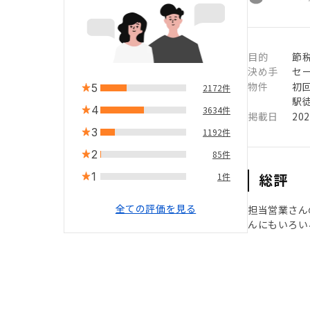
目的
節
決め手
セ
物件
初
5
2172件
駅徒
4
3634件
掲載日
20
3
1192件
2
85件
1
総評
1件
全ての評価を見る
担当営業さん
んにもいろい