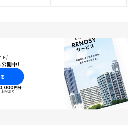
イド
料公開中！
みる
0,000
円分
・上限あり