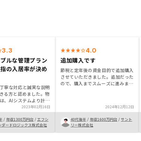
3.3
4.0
シブルな管理プラン
追加購入です
屈指の入居率が決め
節税と定年後の資金目的で追加購入
させていただきました。追加だった
ので、購入までスムーズに進みまし
丁寧な対応と誠実な説明
た。確定申告の還付金で、もろもろ
きる方と認めました。物
のリスクを回避したいと思います。
は、AIシステムより計算
ご担当頂きました営業の皆様ありが
面でも損得面でも本当に
2023年02月16日
2024年12月12日
とうございました。
く設定されています。ま
半
/
年収1300万円台
/
エフシ
40代後半
/
年収1600万円台
/
サント
用プランも用意され、今
ンダードロジックス株式会社
リー株式会社
り切替できるので助かり