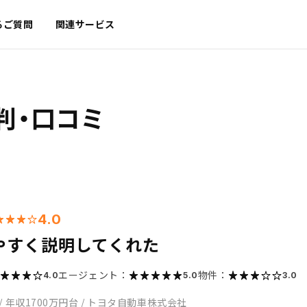
るご質問
関連サービス
判・口コミ
4.0
やすく説明してくれた
エージェント：
物件：
4.0
5.0
3.0
/
年収1700万円台
/
トヨタ自動車株式会社