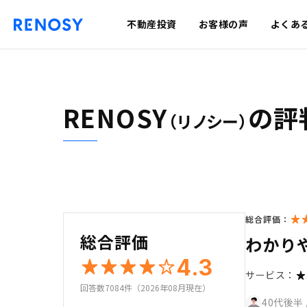
不動産投資
お客様の声
よくあ
RENOSY
の評
（リノシー）
総合評価：
総合評価
わかり
4.3
サービス：
回答数7084件（2026年08月現在）
40代後半