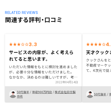
RELATED REVIEWS
関連する評判・口コミ
3.3
4
サービスの内容が、よく考えら
天才クック
れてると思います。
クックさんを
不動産マーケ
いただいた情報をもとに検討を進めました
て、4次元で捉
が、必要十分な情報をいただけました。
でいるところ
なかなか、決めるのは難しいですが、考え
んはじめ、他
過ぎずにやってみるというのも選択肢で
2022年04月14日
応ですし、フ
す。 ご担当者の方に相談しつつ ご一緒に
たいです。最
50代後半
/
年収900万円台
/
株式会社日立製
踏み出してみましょう。
50代後半
/
います。恐ら
作所
いますが、複
には不可欠で