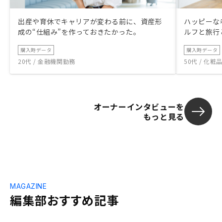
出産や育休でキャリアが変わる前に、資産形
ハッピーな
成の“仕組み”を作っておきたかった。
ルフと旅行
購入時データ
購入時データ
20代 / 金融機関勤務
50代 / 化
オーナーインタビューを
もっと見る
MAGAZINE
編集部おすすめ記事