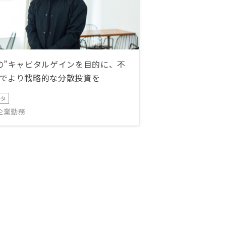
の”キャピタルゲインを目的に、不
でより戦略的な分散投資を
ータ
IT企業勤務