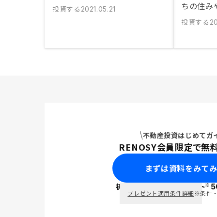
ちの住み
投資する
2021.05.21
投資する
2
不動産投資はじめてガ
RENOSY会員限定で無
まずは資料をみて
※
初回面談で
ポイント
5
PayPay
プレゼント適用条件詳細
※条件