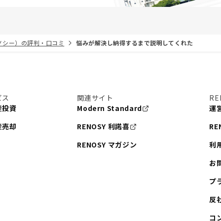
リノシー）の評判・口コミ
悩みが解決し納得するまで説明してくれた
ビス
関連サイト
RE
産投資
Modern Standard
運
産売却
RENOSY 利諾喜
RE
RENOSY マガジン
利
お
プ
反
コ