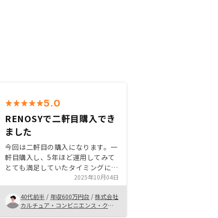
5.0
RENOSYで二軒目購入でき
ました
今回は二軒目の購入になります。一
軒目購入し、5年ほど運用してみて
とても満足していたタイミングに新
しい担当の方からよい物件を紹介頂
2025年10月04日
き、購入することができました。す
40代前半
/
年収600万円台
/
株式会社
べてをオンラインで解決でき、とて
カルチュア・コンビニエンス・クラ
もスムーズでした。集金代行のプラ
ブ