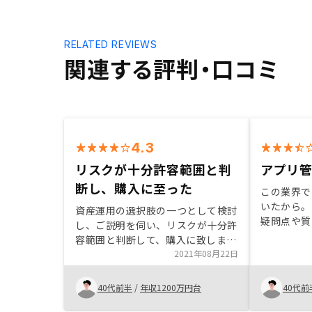
RELATED REVIEWS
関連する評判・口コミ
4.3
リスクが十分許容範囲と判
アプリ
断し、購入に至った
この業界で
いたから。
資産運用の選択肢の一つとして検討
疑問点や質
し、ご説明を伺い、リスクが十分許
れた。ロー
容範囲と判断して、購入に致しまし
ながら資産
た。初期費用て現金支出を少なくし
2021年08月22日
た。団信が
たいので、ローン組込割合を増やし
ージできて
て欲しい。
40代前半
/
年収1200万円台
40代前