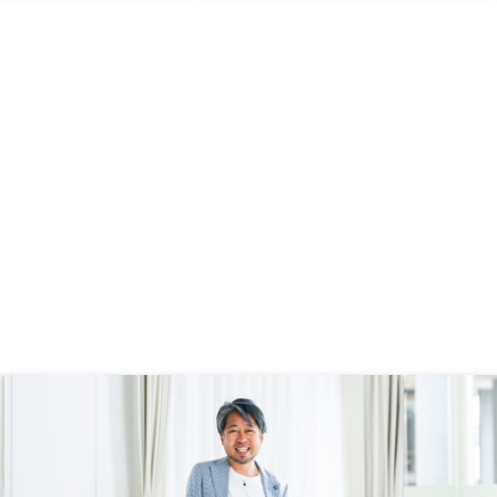
ました。WEB問合せ後の一番初め
ての電話連絡の対応が、やや不安に
感じたのが唯一の改善点だと感じて
ます。必要な事だと理解はしている
が、個人情報の引出し方や経済的な
事情については、問合せ段階ではも
う少し丁寧に慎重にヒアリングした
方が安心と信頼に繋がるかと思いま
す。最低限、どういった目的で、社
内でどこまで共有されるのか、どの
ような管理体制かなどの説明は必要
かと思います。