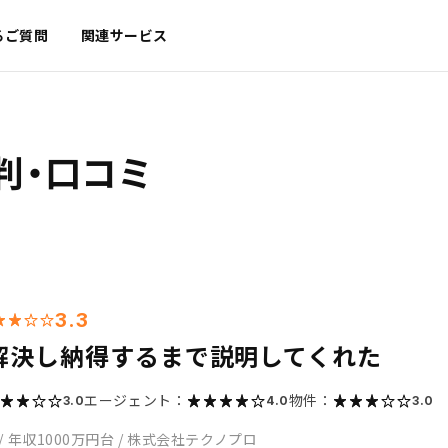
るご質問
関連サービス
判・口コミ
3.3
解決し納得するまで説明してくれた
エージェント：
物件：
3.0
4.0
3.0
/
年収1000万円台
/
株式会社テクノプロ