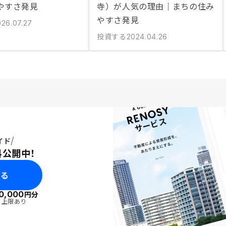
やすさ発見
寺）が人気の理由｜まちの住み
やすさ発見
026.07.27
投資する
2024.04.26
イド
料公開中！
みる
0,000
円分
・上限あり