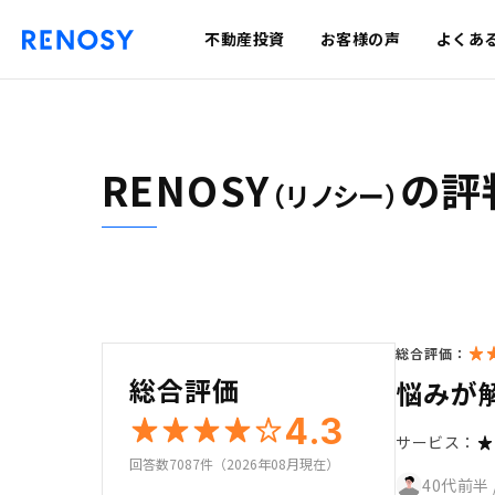
不動産投資
お客様の声
よくあ
RENOSY
の評
（リノシー）
総合評価：
総合評価
悩みが
4.3
サービス：
回答数7087件（2026年08月現在）
40代前半