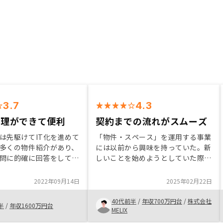
3.7
4.3
管理ができて便利
契約までの流れがスムーズ
は先駆けてIT化を進めて
「物件・スペース」を運用する事業
多くの物件紹介があり、
には以前から興味を持っていた。新
問に的確に回答をしてく
しいことを始めようとしていた際に
ンでレバレッジを効かせ
Instagramの広告に遭遇して、問
運用ができるのは良かっ
合せたことが購入のきっかけです。
2022年09月14日
2025年02月22日
つくことでリスクもマネ
担当の黒田さんとの商談でプランや
いる。
リスクだけでなく、長期的運用の利
40代前半
/
年収700万円台
/
株式会社
半
/
年収1600万円台
点など不透明な部分を解消すること
MELIX
ができて、ほぼ即決することができ