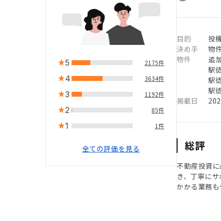
目的
投
決め手
物
物件
追
5
2175件
駅徒
4
3634件
駅徒
駅徒
3
1192件
掲載日
20
2
85件
1
1件
総評
全ての評価を見る
不動産投資に
き、丁寧にサ
かかる業務も