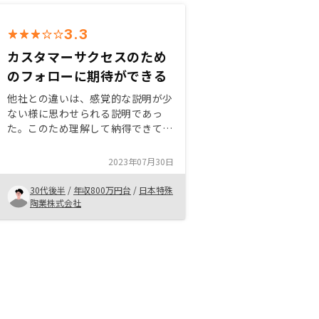
3.3
カスタマーサクセスのため
のフォローに期待ができる
他社との違いは、感覚的な説明が少
ない様に思わせられる説明であっ
た。このため理解して納得できてい
る様な気がした。 結局のところ投
資がうまく行くかどうかは時間が経
2023年07月30日
たなければわからないことであるの
で、投資としての現時点での評価は
30代後半
/
年収800万円台
/
日本特殊
難しいが、思いつく疑問については
陶業株式会社
十分に答えていただけた。 今後の
長期的なフォローを期待している。