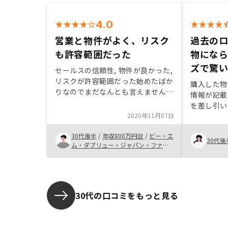
4.0
営業と物件がよく、リスク
過去の
も許容範囲だった
物にな
ズで驚
セールスの信頼性, 物件が良かった,
リスクが許容範囲だった始めたばか
購入した物
りなのでまだなんとも言えません
情報が記載
が、アプリだけではなくウェブのマ
を差し引い
イページなどもあるといいと思いま
2020年11月07日
と思ってし
した。
で、4回ほ
30代後半
/
年収800万円台
/
ビー・エ
した事があ
30代後
ム・ダブリュー・ジャパン・ファイ
は他と比べ
ナンス株式会社
ーズで驚き
されていま
ない方がい
少しクリア
30代の口コミをもっと見る
います。