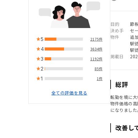
目的
節税
決め手
セ
物件
追
5
2175件
駅徒
4
3634件
駅徒
掲載日
20
3
1192件
2
85件
1
1件
総評
全ての評価を見る
転勤を境に大
物件価格の高
になりました
改善し