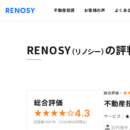
不動産投資
お客様の声
よくあ
RENOSY
の評
（リノシー）
総合評価：
総合評価
不動産
4.3
サービス：
回答数7087件（2026年08月現在）
30代後半