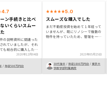
4.7
5.0
ローン手続きと比べ
スムーズな購入でした
らないくらいスムー
まだ不動産投資を始めて１年経って
いた
いませんが、既にリノシーで複数の
物件を持っていたため、管理を一括
件の説明資料に間違った
化できる魅力があると考えたのが一
されていましたが、それ
つです。もう一つは単純に、土地や
ても総合的に購入したい
諸々の条件を鑑み、物件が魅力的と
まう体験でした。 今ま
2020年12月04日
2023年05月25日
感じました。
どローンの手続きに関与
30代後半
/
年収1800万円台
/
東京大
りますが、今回の手続き
半
/
年収500万円台
学医学部附属病院
ものにならないほどスム
ました。複数の方で分業
すが、名前と顔が一致し
ますので、その辺がもう
だともっと良くなると思