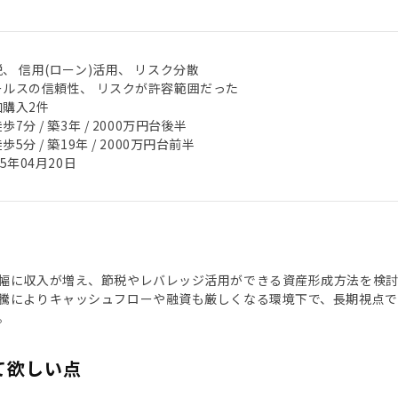
、 信用(ローン)活用、 リスク分散
ールスの信頼性、 リスクが許容範囲だった
加購入2件
歩7分 / 築3年 / 2000万円台後半
歩5分 / 築19年 / 2000万円台前半
25年04月20日
幅に収入が増え、節税やレバレッジ活用ができる資産形成方法を検討
騰によりキャッシュフローや融資も厳しくなる環境下で、長期視点
。
て欲しい点