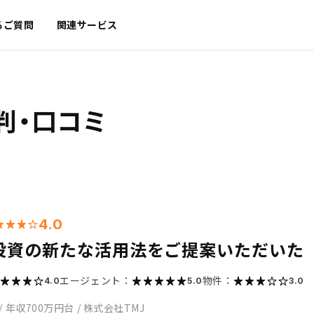
るご質問
関連サービス
判・口コミ
4.0
投資の新たな活用法をご提案いただいた
エージェント：
物件：
4.0
5.0
3.0
/
年収700万円台
/
株式会社TMJ