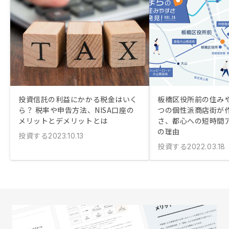
投資信託の利益にかかる税金はいく
板橋区役所前の住み
ら？ 税率や申告方法、NISA口座の
つの個性派商店街が
メリットとデメリットとは
さ、都心への短時間
の理由
投資する
2023.10.13
投資する
2022.03.18