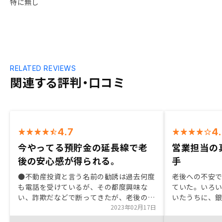
特に無し
RELATED REVIEWS
関連する評判・口コミ
4.7
4
今やってる預貯金の延長線で老
営業担当の
後の安心感が得られる。
手
●不動産投資と言う名前の勧誘は過去何度
老後への不安
も電話を受けているが、その都度興味な
ていた。いろ
い、詐欺だなどで断ってきたが、老後の心
いたうちに、
配でネット検索していた時にRENOSYの
2023年02月17日
きるのは不動
HPに出会い、色々と資料を取り寄せ確認
た。一度GAさ