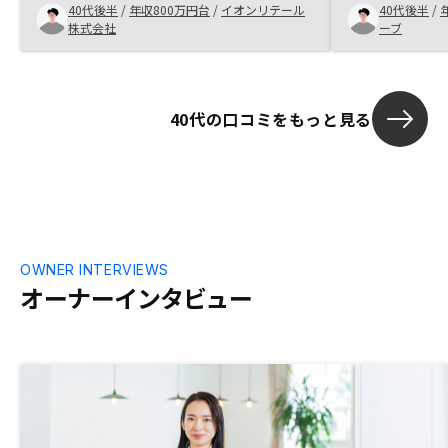
40代後半
/
年収800万円台
/
イオンリテール
40代後半
/
したところ東証上場企業であるので、信頼
だきました。
株式会社
ーブ
度が高い点から投資を決心。 ●不動産投
と思い、GAさ
資の知識がなくてもセールスの丁寧な説明
た。
が分かりやすく安心できる。 ●投資と言
う言葉に抵抗があるけど、分かればやらな
40代の口コミをもっと見る
い理由がないくらい魅力的。 ●担当者の
説明がとてもわかりやすく、且つ丁寧で信
頼できる。 ●魅力的なプランがある事は
とてもお勧め！今はまだ契約したばかりで
分からないけれども、口コミサイトで見る
と契約後の担当者のフォローが急になくな
るなど不安な口コミがあるので契約後のフ
ォローもしっかりしてほしい。 そうして
OWNER INTERVIEWS
もらえると信じている。
オーナーインタビュー