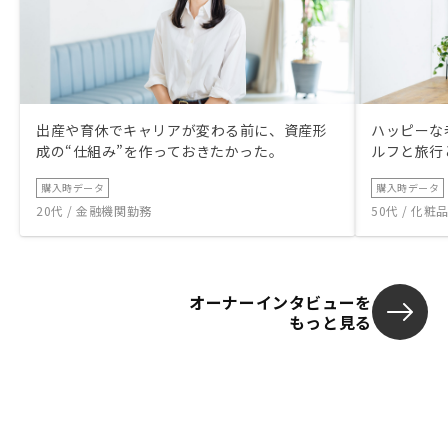
出産や育休でキャリアが変わる前に、資産形
ハッピーな
成の“仕組み”を作っておきたかった。
ルフと旅行
購入時データ
購入時データ
20代 / 金融機関勤務
50代 / 化
オーナーインタビューを
もっと見る