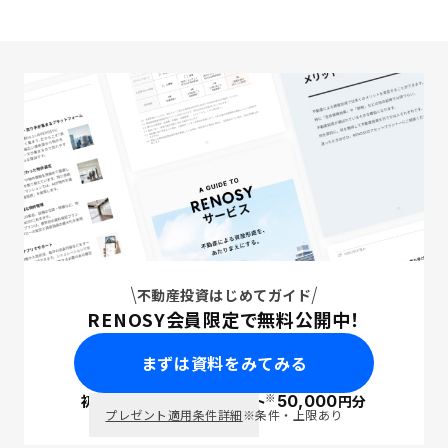
不動産投資はじめてガイド
RENOSY会員限定で無料公開中！
まずは資料をみてみる
※
初回面談で
ポイント
50,000
円分
PayPay
プレゼント適用条件詳細
※条件・上限あり