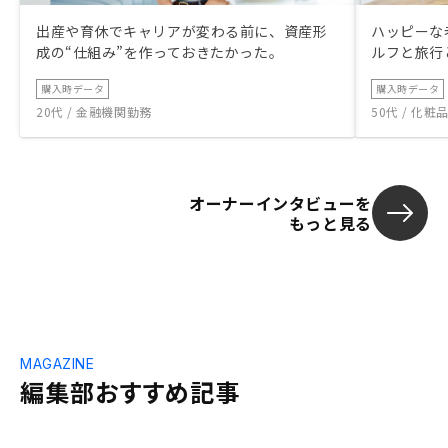
出産や育休でキャリアが変わる前に、資産形
ハッピーな
成の“仕組み”を作っておきたかった。
ルフと旅行
購入時データ
購入時データ
20代 / 金融機関勤務
50代 / 化
オーナーインタビューを
もっと見る
MAGAZINE
編集部おすすめ記事