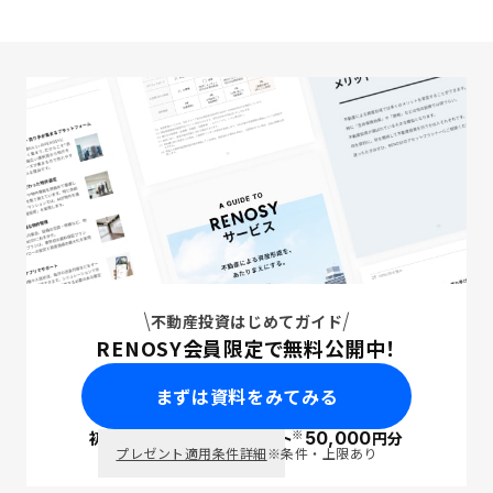
不動産投資はじめてガイド
RENOSY会員限定で無料公開中！
まずは資料をみてみる
※
初回面談で
ポイント
50,000
円分
PayPay
プレゼント適用条件詳細
※条件・上限あり