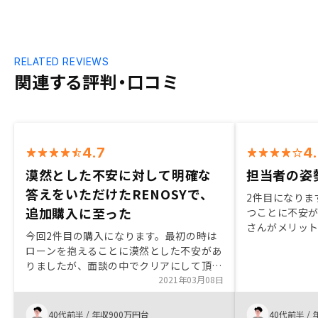
RELATED REVIEWS
関連する評判・口コミ
4.7
4
漠然とした不安に対して明確な
担当者の姿
答えをいただけたRENOSYで、
2件目になりま
追加購入に至った
つことに不安
さんがメリッ
今回2件目の購入になります。最初の時は
教えていただ
ローンを抱えることに漠然とした不安があ
だったので、購
りましたが、面談の中でクリアにして頂け
業をしていた
ました。質問に対する回答も明確かつスピ
2021年03月08日
ときはどれだ
ーディーで良いと思います。 紹介して頂
を尺度にしてい
いた物件も2件とも自分が一人暮らしする
40代前半
/
年収900万円台
40代前半
/
の「売りたい