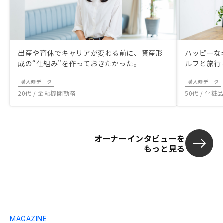
出産や育休でキャリアが変わる前に、資産形
ハッピーな
成の“仕組み”を作っておきたかった。
ルフと旅行
購入時データ
購入時データ
20代 / 金融機関勤務
50代 / 化
オーナーインタビューを
もっと見る
MAGAZINE