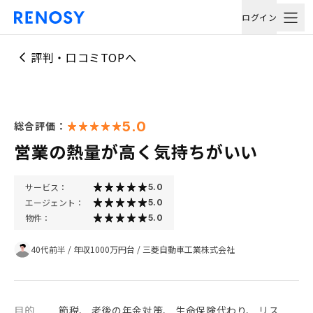
ログイン
評判・口コミTOPへ
5.0
総合評価：
営業の熱量が高く気持ちがいい
サービス：
5.0
エージェント：
5.0
物件：
5.0
40代前半
/
年収1000万円台
/
三菱自動車工業株式会社
目的
節税、 老後の年金対策、 生命保険代わり、 リス