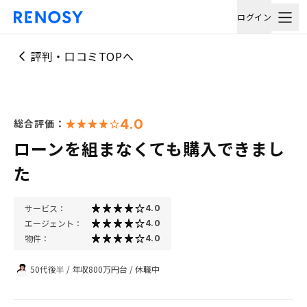
ログイン
評判・口コミTOPへ
4.0
総合評価：
ローンを組まなくても購入できまし
た
サービス：
4.0
エージェント：
4.0
物件：
4.0
50代後半
/
年収800万円台
/
休職中