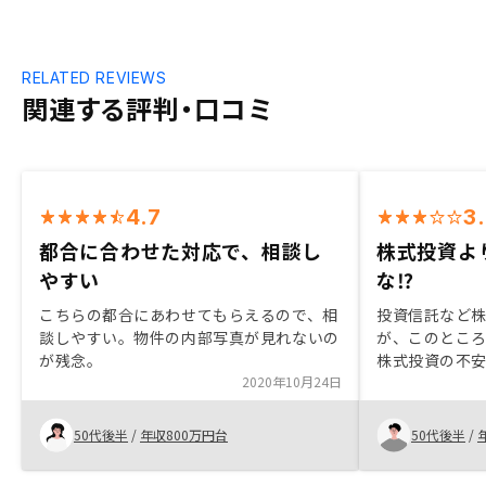
RELATED REVIEWS
関連する評判・口コミ
4.7
3
都合に合わせた対応で、相談し
株式投資よ
やすい
な⁉︎
こちらの都合にあわせてもらえるので、相
投資信託など
談しやすい。物件の内部写真が見れないの
が、このとこ
が残念。
株式投資の不
2020年10月24日
投資を検討し
投資も考えた
り利益になら
50代後半
/
年収800万円台
50代後半
/
しっかりとし
は未知数です。