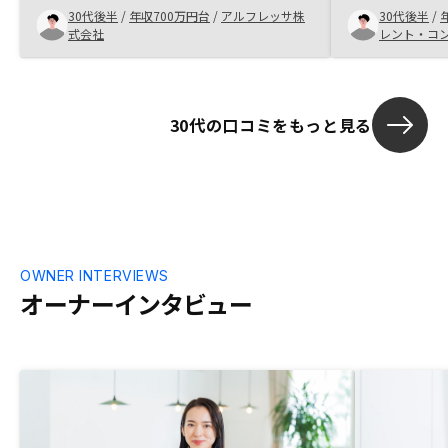
出せるよう将来への期待を込めて購入して
30代後半
/
年収700万円台
/
アルフレッサ株
30代後半
/
プリが充実して
おります。
式会社
レント・コ
30代の口コミをもっと見る
OWNER INTERVIEWS
オーナーインタビュー