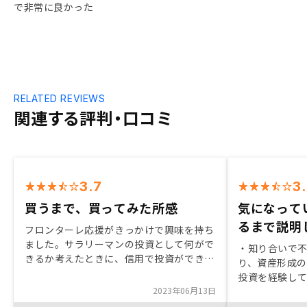
で非常に良かった
RELATED REVIEWS
関連する評判・口コミ
3.7
3
買うまで、買ってみた所感
気になって
るまで説明
フロンターレ応援がきっかけで興味を持ち
ました。サラリーマンの投資として何がで
・知り合いで
きるか考えたときに、信用で投資ができる
り、資産形成
点でやってみようと思いました。正直毎月
投資を経験して
赤字が出る投資は意味があるのかと今も思
2023年06月13日
するまで担当者
うことはあるのですが、トータルで利益が
購入後のサー