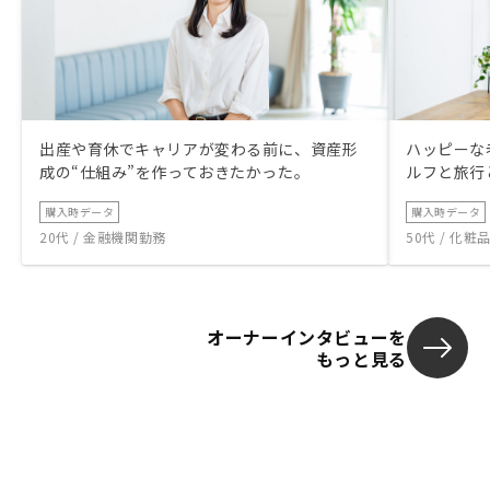
出産や育休でキャリアが変わる前に、資産形
ハッピーな
成の“仕組み”を作っておきたかった。
ルフと旅行
購入時データ
購入時データ
20代 / 金融機関勤務
50代 / 化
オーナーインタビューを
もっと見る