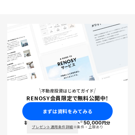
不動産投資はじめてガイド
RENOSY会員限定で無料公開中！
まずは資料をみてみる
※
初回面談で
ポイント
50,000
円分
PayPay
プレゼント適用条件詳細
※条件・上限あり