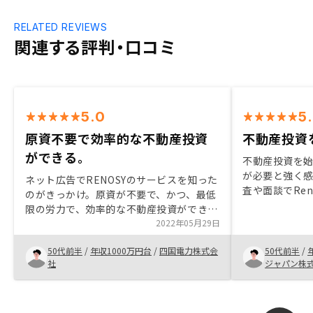
RELATED REVIEWS
関連する評判・口コミ
5.0
5
原資不要で効率的な不動産投資
不動産投資
ができる。
不動産投資を
が必要と強く
ネット広告でRENOSYのサービスを知った
査や面談でRe
のがきっかけ。原資が不要で、かつ、最低
ステムと営業
限の労力で、効率的な不動産投資ができる
く影響しました
と考えて投資を決定した。物件選択方針な
2022年05月29日
投資を検討し
ども合理的であり、損失を被る可能性も低
当時とは全く
50代前半
/
年収1000万円台
/
四国電力株式会
50代前半
/
いと考えた。ソーシングからエグジットま
量と透明性が
社
ジャパン株
でのすべてのフェーズをサポートしてくれ
る点も魅力的と感じた。ローンの繰上げ弁
済時の手数料が高い点などを早めに説明を
受けられれば良かった。銀行担当者から聞