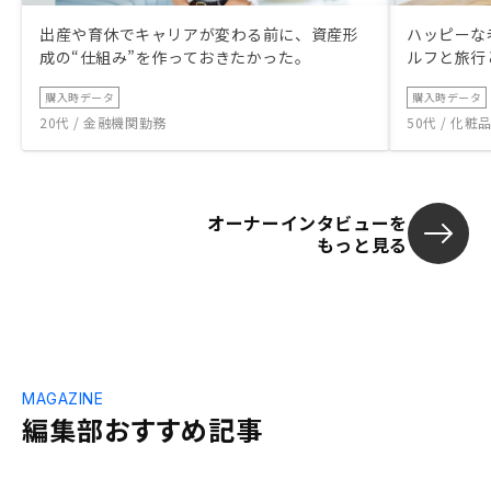
出産や育休でキャリアが変わる前に、資産形
ハッピーな
成の“仕組み”を作っておきたかった。
ルフと旅行
購入時データ
購入時データ
20代 / 金融機関勤務
50代 / 化
オーナーインタビューを
もっと見る
MAGAZINE
編集部おすすめ記事