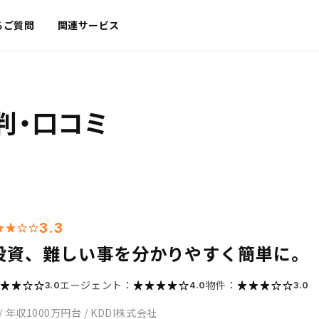
るご質問
関連サービス
判・口コミ
3.3
投資、難しい事を分かりやすく簡単に。
エージェント：
物件：
3.0
4.0
3.0
/
年収1000万円台
/
KDDI株式会社