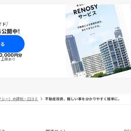
イド
料公開中！
みる
0,000
円分
・上限あり
リノシー）の評判・口コミ
不動産投資、難しい事を分かりやすく簡単に。