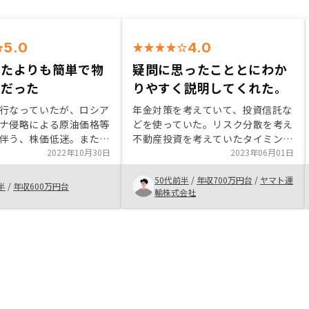
5.0
4.0
いたよりも簡単で物
疑問に思ったこととにわか
富だった
りやすく説明してくれた。
行なっていたが、ロシア
年金対策を考えていて、投資信託な
ナ侵略による原油価格等
どを使っていた。リスク分散を考え
伴う、株価低迷。また、
不動産投資を考えていたタイミング
済政策不安などが重なっ
2022年10月30日
で、ネット広告を見て申し込んだ。
2023年06月01日
式投資以外の資産運用を
数千万の借金を背負う事に抵抗があ
50代前半
/
年収700万円台
/
ヤマト運
ところでタイミング良く
ったが、担当者の説明を聞いて、一
半
/
年収600万円台
輸株式会社
Yと出会った。担当営業と話
歩踏み出そうと思い購入を決めた。
明点の解消ができてよか