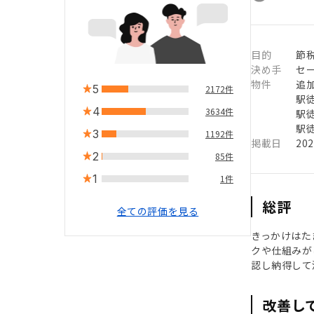
目的
節
決め手
セ
物件
追
5
2172件
駅徒
4
3634件
駅徒
駅徒
3
1192件
掲載日
20
2
85件
1
1件
総評
全ての評価を見る
きっかけはた
クや仕組みが
認し納得して
改善し