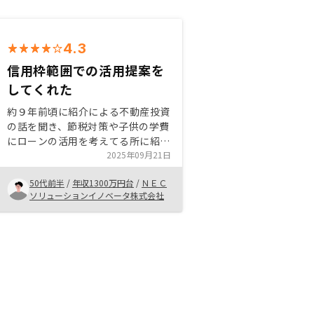
4.3
信用枠範囲での活用提案を
してくれた
約９年前頃に紹介による不動産投資
の話を聞き、節税対策や子供の学費
にローンの活用を考えてる所に紹介
された話が良いと感じて購入しまし
2025年09月21日
た。 ＲＥＮＯＳＹさんから購入し
50代前半
/
年収1300万円台
/
ＮＥＣ
た理由は、友人からの紹介で会った
ソリューションイノベータ株式会社
営業マンの人柄と紹介物件の立地や
ローンの信用枠活用を実行してくれ
た所特になし