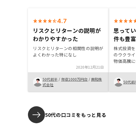
4.7
リスクとリターンの説明が
思って
わかりやすかった
件も豊
リスクとリターンの相関性の説明が
株式投資を
よくわかった特になし
のウクライ
物価高騰に
2020年12月21日
現政権の経
たため、株
50代前半
/
年収1000万円台
/
興和株
考えていた
50代前
式会社
RENOS
をして、不
った。
50代の口コミをもっと見る