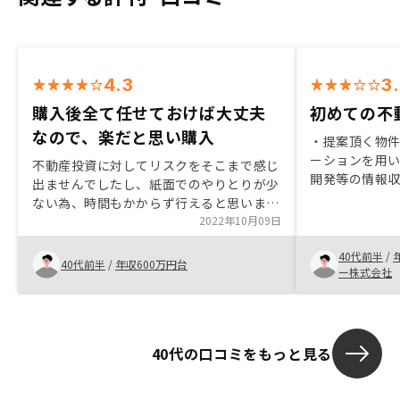
4.3
3
購入後全て任せておけば大丈夫
初めての不
なので、楽だと思い購入
・提案頂く物件
ーションを用い
不動産投資に対してリスクをそこまで感じ
開発等の情報収
出ませんでしたし、紙面でのやりとりが少
ークの軽さ ・
ない為、時間もかからず行えると思いまし
り投資の不安が
たし、アプリで管理ができるのも良いと思
2022年10月09日
スク等を回避す
いました。 営業担当者も、ちょっとした
い方法)が豊富
40代前半
/
質問でもきちんと答えてくれますし疑問に
40代前半
/
年収600万円台
ー株式会社
思ったことも聞きやすかったです。
40代の口コミをもっと見る