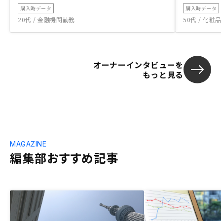
購入時データ
購入時データ
20代 / 金融機関勤務
50代 / 化
オーナーインタビューを
もっと見る
MAGAZINE
編集部おすすめ記事