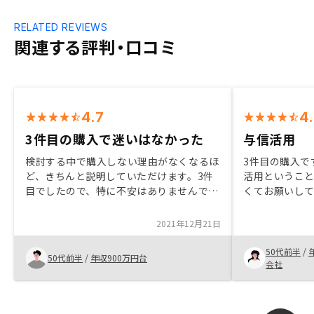
RELATED REVIEWS
関連する評判・口コミ
4.7
4
3件目の購入で迷いはなかった
与信活用
検討する中で購入しない理由がなくなるほ
3件目の購入で
ど、きちんと説明していただけます。3件
活用というこ
目でしたので、特に不安はありませんでし
くてお願いし
たが、管理プランのバリエーションが増え
ることなどの
ているので、その選択に迷うことはありま
た。今回、キ
2021年12月21日
した。
外の物件を紹
い中、納得い
50代前半
/
50代前半
/
年収900万円台
で良かった。
会社
で一番良いか
なりそうです。
良い担当に出