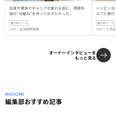
出産や育休でキャリアが変わる前に、資産形
ハッピーな
成の“仕組み”を作っておきたかった。
ルフと旅行
購入時データ
購入時データ
20代 / 金融機関勤務
50代 / 化
オーナーインタビューを
もっと見る
MAGAZINE
編集部おすすめ記事