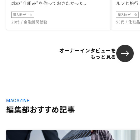
成の“仕組み”を作っておきたかった。
ルフと旅行
購入時データ
購入時データ
20代 / 金融機関勤務
50代 / 化
オーナーインタビューを
もっと見る
MAGAZINE
編集部おすすめ記事