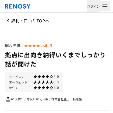
ログイン
評判・口コミTOPへ
4.3
総合評価：
拠点に出向き納得いくまでしっかり
話が聞けた
サービス：
4.0
エージェント：
5.0
物件：
4.0
60代前半
/
年収1100万円台
/
株式会社豊田自動織機