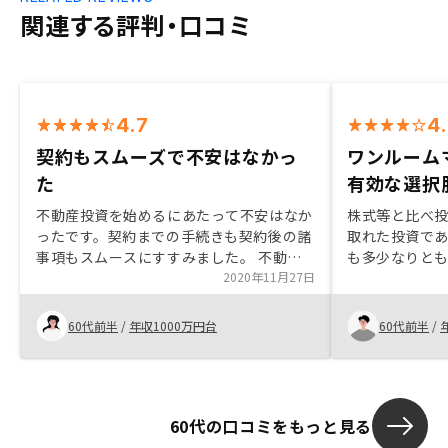
関連する評判・口コミ
4.7
4
契約もスムーズで不安はなかっ
ワンルーム
た
有効な選択
不動産投資を始めるにあたって不安はなか
株式等と比べ
ったです。契約までの手続きも契約後の諸
取れた投資で
事項もスムースにすすみました。 不動産
も多少なりと
投資をはじめたばかりですので他の投資商
2020年11月27日
ればレバレッ
品と比べてどうなるか、これから楽しみで
では節税にも
す。いまのところありません。物件を売る
に遺産として
60代前半
/
年収1000万円台
60代前半
/
ところまでどのようなサービスを受けられ
るのか、今後気づくことありましたらお伝
えしたいと思います。
60代の口コミをもっと見る