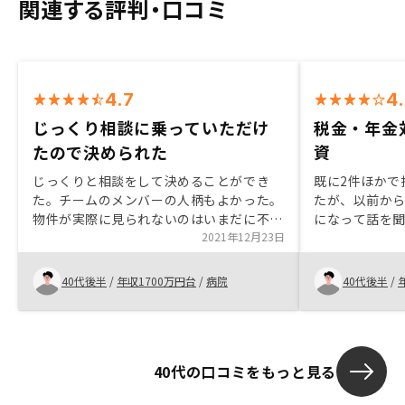
関連する評判・口コミ
4.7
4
じっくり相談に乗っていただけ
税金・年金
たので決められた
資
じっくりと相談をして決めることができ
既に2件ほかで
た。チームのメンバーの人柄もよかった。
たが、以前から
物件が実際に見られないのはいまだに不安
になって話を
です。
2021年12月23日
1件持つことも
な資産形成や
至りました。 
40代後半
/
年収1700万円台
/
病院
40代後半
/
的にも早く満
40代の口コミをもっと見る