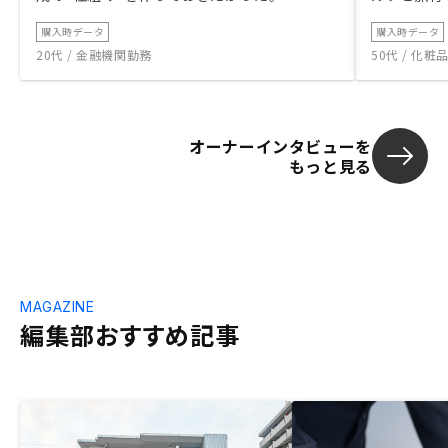
購入時データ
購入時データ
20代 / 金融機関勤務
50代 / 化
オーナーインタビューを
もっと見る
MAGAZINE
編集部おすすめ記事