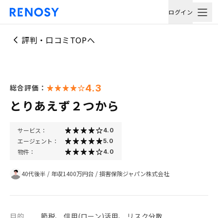
ログイン
評判・口コミTOPへ
4.3
総合評価：
とりあえず２つから
サービス：
4.0
エージェント：
5.0
物件：
4.0
40代後半
/
年収1400万円台
/
損害保険ジャパン株式会社
目的
節税、 信用(ローン)活用、 リスク分散