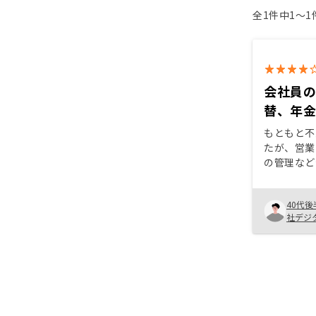
全1件中1〜
会社員
替、年
もともと不
たが、営業
の管理など
取られるこ
ーンを組み
40代後
るのかどう
社デジ
した。今回
さ、管理の
ンが組めた
適用。家族
が一の短期
ったから。