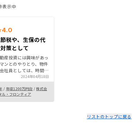
1件表示中
4.0
の節税や、生保の代
金対策として
動産投資には興味があっ
マンとのやりとり、物件
会社員としては、時間を
とが多く、また、フルロ
2024年04月18日
、フルレバレッジででき
半
/
年収1200万円台
/
株式会
か、不安を感じておりま
タル・フロンティア
は、アプリの使いやす
手軽さ、想定以上にロー
ことと、団体信用保険の
のために長期的にも、万
リストのトップに戻る
的にも取り組めそうと思