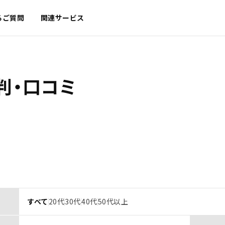
るご質問
関連サービス
判・口コミ
すべて
20代
30代
40代
50代以上