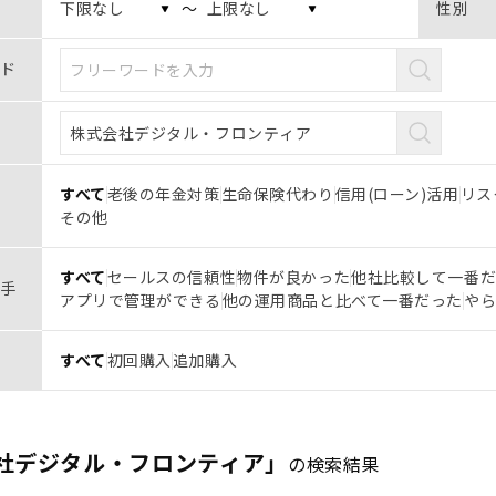
〜
性別
ド
すべて
老後の年金対策
生命保険代わり
信用(ローン)活用
リス
その他
すべて
セールスの信頼性
物件が良かった
他社比較して一番
手
アプリで管理ができる
他の運用商品と比べて一番だった
や
すべて
初回購入
追加購入
社デジタル・フロンティア」
の検索結果