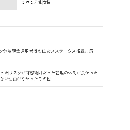
すべて
男性
女性
ク分散
現金運用
老後の住まい
ステータス
相続対策
だった
リスクが許容範囲だった
管理の体制が良かった
らない理由がなかった
その他