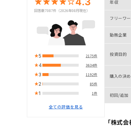
4.3
年収
回答数7087件（2026年08月現在）
フリーワー
勤務企業
投資目的
5
2175件
4
3634件
3
1192件
購入の決め
2
85件
1
1件
初回/追加
全ての評価を見る
「株式会