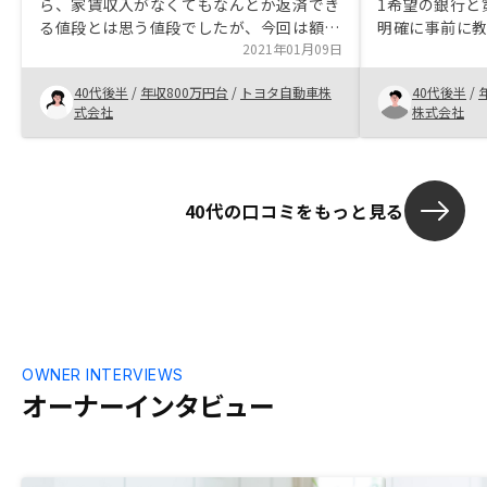
ら、家賃収入がなくてもなんとか返済でき
1希望の銀行と
る値段とは思う値段でしたが、今回は額が
明確に事前に
増えたという不安がありました。 一年ほ
2021年01月09日
ど様子見てからの方がよいのではないか、
40代後半
/
年収800万円台
/
トヨタ自動車株
40代後半
/
なども頭をよぎりましたが、どうせなら少
式会社
株式会社
しでも自分が若い方がよいのではないか、
と飛び込むことにしました。 確定申告や
今後の負担など気になることは、色々質問
させていただき解決できると思いまし
40代の口コミをもっと見る
た 元気に働いて、くるべき老後を楽
しみにしたいです不動産投資のイメージが
悪い世のなかなので。職場にも迷惑電話=
マンション投資というイメージがありま
す。
OWNER INTERVIEWS
オーナーインタビュー