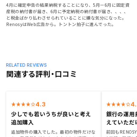
4月に確定申告の結果納税することになり、5月ー6月に固定資
産税の納付書が届き、6月に予定納税の納付書が届き、、、、
と税金ばかり払わさせられていることに嫌な気分になった。
RenosyはWeb広告から。トントン拍子に進んでった。
RELATED REVIEWS
関連する評判・口コミ
4.3
4
少しでも若いうちが良いと考え
銀行の運用
追加購入
えていただ
追加物件の購入でした。最初の物件だけな
前回もRENO