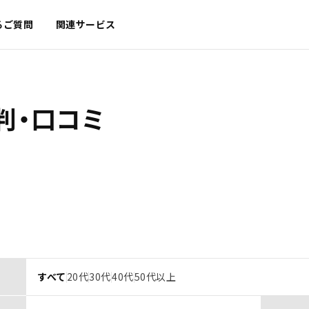
るご質問
関連サービス
判・口コミ
すべて
20代
30代
40代
50代以上