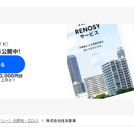
イド
料公開中！
みる
0,000
円分
・上限あり
リノシー）の評判・口コミ
株式会社住友倉庫