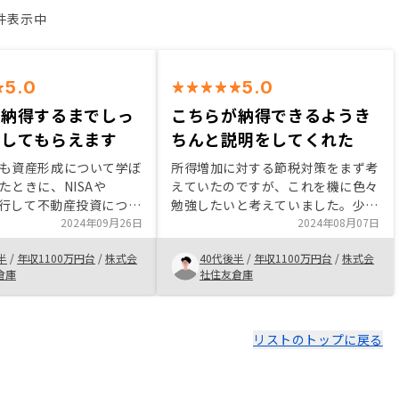
2件表示中
5.0
5.0
が納得するまでしっ
こちらが納得できるようき
明してもらえます
ちんと説明をしてくれた
も資産形成について学ぼ
所得増加に対する節税対策をまず考
たときに、NISAや
えていたのですが、これを機に色々
と平行して不動産投資につい
勉強したいと考えていました。少額
者さんから情報提供いた
2024年09月26日
ながら現金預金で遊ばせているお金
2024年08月07日
が、セールスご担当が丁
はもったいないので何かいい方法は
半
/
年収1100万円台
/
株式会
40代後半
/
年収1100万円台
/
株式会
ーディーにご対応いただ
ないかと考えていたときに、その仕
倉庫
社住友倉庫
などシステム面なども充
組みにつき数字をもって分かりやす
点、会社としての信用度
く説明、シュミレーションいただけ
判断しリノシーさんにお
たので納得して購入することができ
た。
ました。
リストのトップに戻る