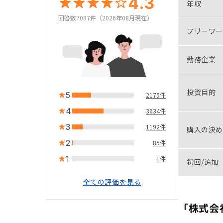
4.3
年収
回答数7087件（2026年08月現在）
フリーワー
勤務企業
投資目的
5
2175件
4
3634件
3
1192件
購入の決め
2
85件
1
1件
初回/追加
全ての評価を見る
「株式会