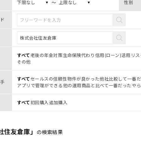
〜
性別
ド
すべて
老後の年金対策
生命保険代わり
信用(ローン)活用
リス
その他
すべて
セールスの信頼性
物件が良かった
他社比較して一番
手
アプリで管理ができる
他の運用商品と比べて一番だった
や
すべて
初回購入
追加購入
社住友倉庫」
の検索結果