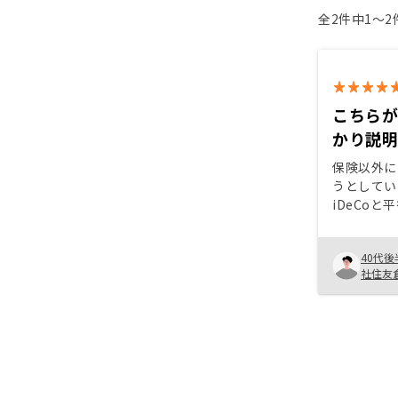
全2件中1〜
こちら
かり説
保険以外に
うとしてい
iDeCo
ても色々業
だきました
40代後
寧かつスピ
社住友
き、アプリ
実している
も高い点を
願いしまし