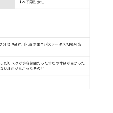
すべて
男性
女性
ク分散
現金運用
老後の住まい
ステータス
相続対策
だった
リスクが許容範囲だった
管理の体制が良かった
らない理由がなかった
その他