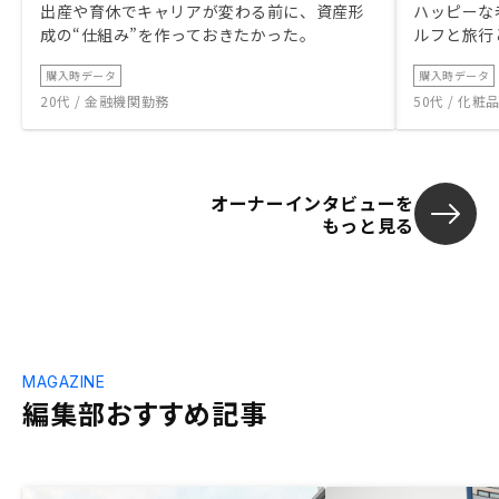
出産や育休でキャリアが変わる前に、資産形
ハッピーな
成の“仕組み”を作っておきたかった。
ルフと旅行
購入時データ
購入時データ
20代 / 金融機関勤務
50代 / 化
オーナーインタビューを
もっと見る
MAGAZINE
編集部おすすめ記事