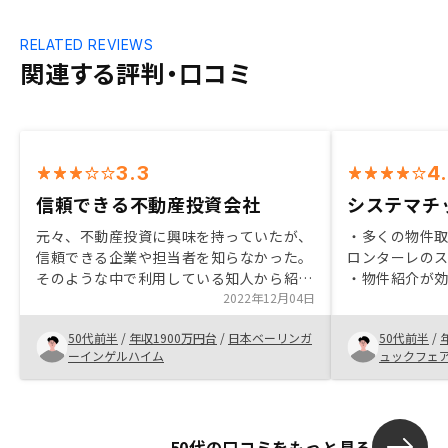
RELATED REVIEWS
関連する評判・口コミ
3.3
4
信頼できる不動産投資会社
システマチ
元々、不動産投資に興味を持っていたが、
・多くの物件取
信頼できる企業や担当者を知らなかった。
ロンターレの
そのような中で利用している知人から紹介
・物件紹介が
を受けたことがきっかけ。また、実際に担
2022年12月04日
・質問への回答
当者の方と話しをした際に不明なことに関
問への対応が的
50代前半
/
年収1900万円台
/
日本ベーリンガ
50代前半
/
して丁寧に対応いただいたため自分で物件
多い点
ーインゲルハイム
ュックフェ
が探せるような仕組み
50代の口コミをもっと見る