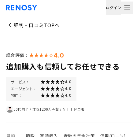
ログイン
評判・口コミTOPへ
4.0
総合評価：
追加購入も信頼してお任せできる
サービス：
4.0
エージェント：
4.0
物件：
4.0
50代前半
/
年収1200万円台
/
ＮＴＴドコモ
目的
節税、 家賃収入、 老後の年金対策、 信用(ローン)