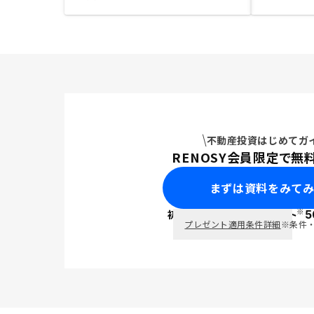
不動産投資はじめてガ
RENOSY会員限定で無
まずは資料をみて
※
初回面談で
ポイント
5
PayPay
プレゼント適用条件詳細
※条件