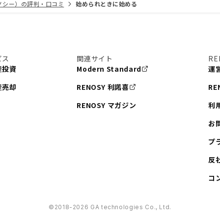
リノシー）の評判・口コミ
始められときに始める
ビス
関連サイト
RE
産投資
Modern Standard
運
産売却
RENOSY 利諾喜
RE
RENOSY マガジン
利
お
プ
反
コ
©︎2018-2026 GA technologies Co., Ltd.