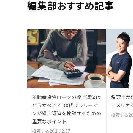
編集部おすすめ記事
不動産投資ローンの繰上返済は
税理士が
どうすべき？ 30代サラリーマ
アメリカ
ンが繰上返済を検討するための
投資する
20
重要なポイント
投資する
2021.12.27