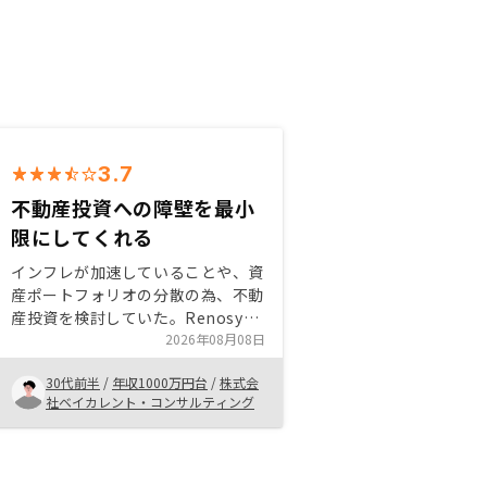
3.7
不動産投資への障壁を最小
限にしてくれる
インフレが加速していることや、資
産ポートフォリオの分散の為、不動
産投資を検討していた。Renosy
は、アプリで物件や損益状況の一括
2026年08月08日
管理ができ、また担当者様のサポー
30代前半
/
年収1000万円台
/
株式会
トも充実しており、懸念していた管
社ベイカレント・コンサルティング
理工数を最小限で抑えられると感じ
た。また売却する際もRenosyネッ
トワークの中で比較的容易に進めら
れる部分は魅力的だった。