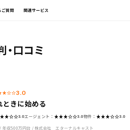
るご質問
関連サービス
判・口コミ
3.0
れときに始める
エージェント：
物件：
3.0
3.0
3.0
/
年収500万円台
/
株式会社 エターナルキャスト