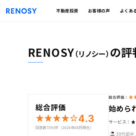
不動産投資
お客様の声
よくあ
RENOSY
の評
（リノシー）
総合評価：
総合評価
始めら
4.3
サービス：
回答数7093件（2026年08月現在）
30代前半