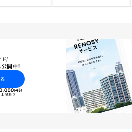
イド
料公開中！
みる
0,000
円分
・上限あり