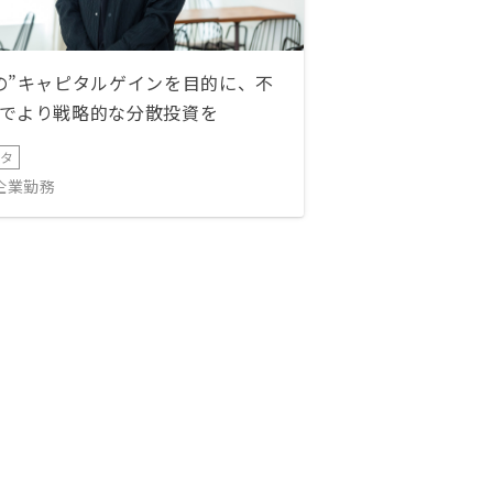
の”キャピタルゲインを目的に、不
でより戦略的な分散投資を
ータ
IT企業勤務