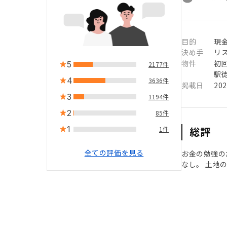
目的
現
決め手
リ
物件
初
5
2177件
駅徒
4
3636件
掲載日
20
3
1194件
2
85件
1
総評
1件
全ての評価を見る
お金の勉強の
なし。 土地