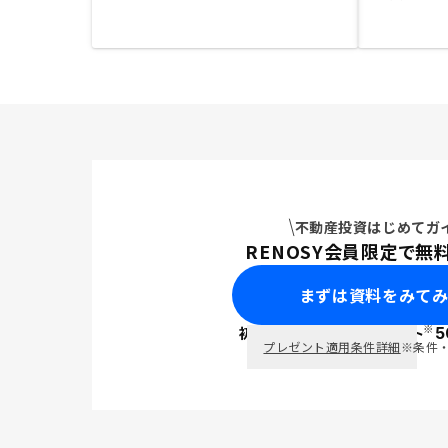
不動産投資はじめてガ
RENOSY会員限定で無
まずは資料をみて
※
初回面談で
ポイント
5
PayPay
プレゼント適用条件詳細
※条件