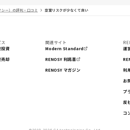
リノシー）の評判・口コミ
空室リスクが少なくて良い
ビス
関連サイト
RE
産投資
Modern Standard
運
産売却
RENOSY 利諾喜
RE
RENOSY マガジン
利
お
プ
反
コ