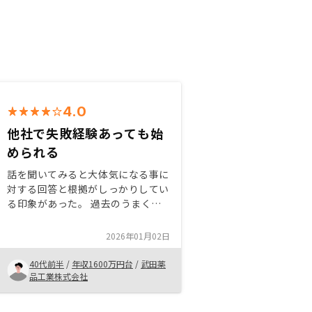
4.0
他社で失敗経験あっても始
められる
話を聞いてみると大体気になる事に
対する回答と根拠がしっかりしてい
る印象があった。 過去のうまくい
かなかった事例の原因も説明してく
れたのは安心感に繋がったし、どう
2026年01月02日
すれば同じような失敗にならずに済
むのかという点もアドバイスもらえ
40代前半
/
年収1600万円台
/
武田薬
て信頼できた時間を拘束する内容に
品工業株式会社
関してはアポイントの約束を守って
欲しい。セールスと事務手続きをす