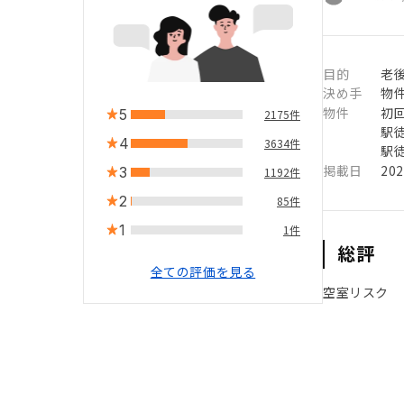
目的
老
決め手
物
物件
初
5
2175件
駅徒
4
3634件
駅徒
掲載日
20
3
1192件
2
85件
1
1件
総評
全ての評価を見る
空室リスク