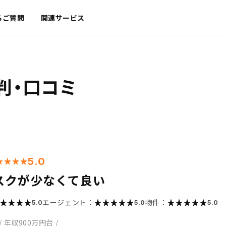
るご質問
関連サービス
判・口コミ
5.0
スクが少なくて良い
エージェント：
物件：
5.0
5.0
5.0
/
年収900万円台
/