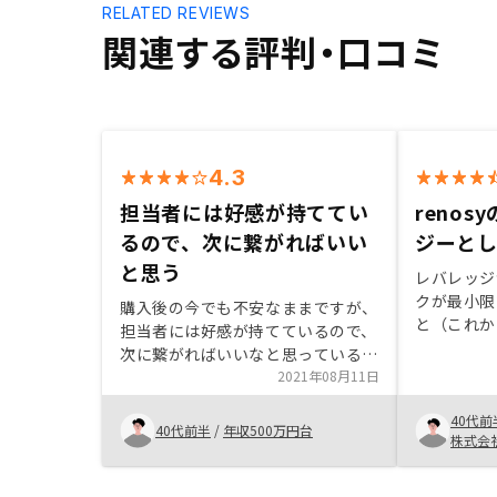
RELATED REVIEWS
関連する評判・口コミ
4.3
担当者には好感が持ててい
reno
るので、次に繋がればいい
ジーと
と思う
レバレッジ
クが最小限
購入後の今でも不安なままですが、
と（これか
担当者には好感が持てているので、
信頼してス
次に繋がればいいなと思っている。
理ポイント
管理プランの値上げ幅がいきなり大
2021年08月11日
してくれる
き過ぎて次の購入を躊躇してしま
形成が出来
40代前
う。 せめて値上げ幅を半分くらい
40代前半
/
年収500万円台
散臭さが出
株式会
に再考してほしい。
を構築して
デルと営業