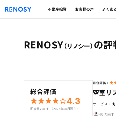
不動産投資
お客様の声
よくあ
RENOSY
の評
（リノシー）
総合評価：
総合評価
空室リ
4.3
サービス：
回答数7087件（2026年08月現在）
40代前半