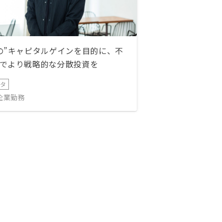
の”キャピタルゲインを目的に、不
でより戦略的な分散投資を
ータ
IT企業勤務