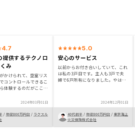
4.7
5.0
syの提供するテクノロ
安心のサービス
しくみ
以前からお付き合いしていて、これ
は私の3戸目です。主人も3戸で夫
がかけられて、空室リス
婦で6戸所有になりました。やはり
でコントロールできるこ
管理が楽なのと生保代わりになるこ
ら体験するのだがここは
と、入居率も高くて安心なところが
タート）と、不動産の管
いいです。リノシーは物件数も多
は抑えてrenosyが提供
2024年03月01日
2024年12月01日
く、アフターサービスの充実さが魅
。要は手間をかけず資産
力です。
ると言葉にしてみると胡
半
/
年収800万円台
/
ラクスル
40代前半
/
年収800万円台
/
東京海上
るが、そのためのしくみ
社
火災保険株式会社
成長しているビジネスモ
を信じたのがはじめた理