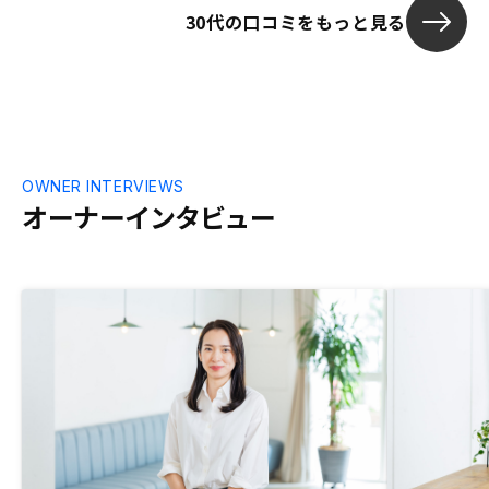
30代の口コミをもっと見る
ではないなど
聞き納得でき
ってだったが
た。以前から
ォームにREN
会社か分から
で、かなり成
広報して世の
OWNER INTERVIEWS
はないかと思
オーナーインタビュー