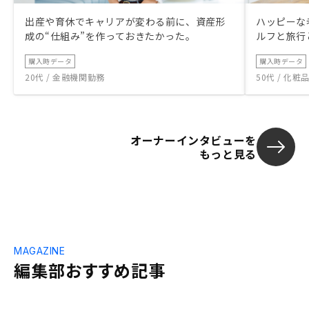
出産や育休でキャリアが変わる前に、資産形
ハッピーな
成の“仕組み”を作っておきたかった。
ルフと旅行
購入時データ
購入時データ
20代 / 金融機関勤務
50代 / 化
オーナーインタビューを
もっと見る
MAGAZINE
編集部おすすめ記事