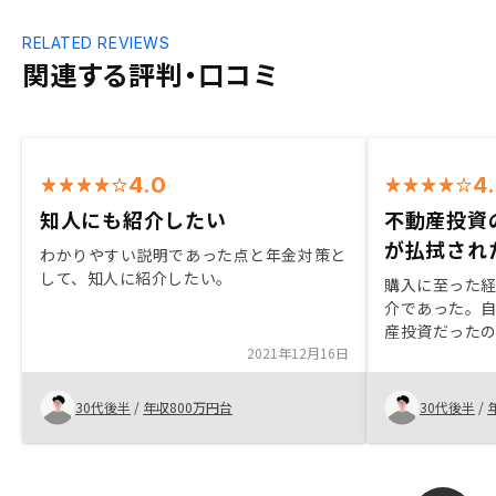
RELATED REVIEWS
関連する評判・口コミ
4.0
4
知人にも紹介したい
不動産投資
が払拭され
わかりやすい説明であった点と年金対策と
して、知人に紹介したい。
購入に至った
介であった。
産投資だった
2021年12月16日
た。リスクは
ナスになるの
が、担当者の
30代後半
/
年収800万円台
30代後半
/
て、まずは１
た。WEB上で
新築物件と中
件の方が居住