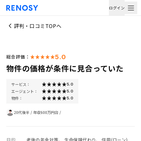
ログイン
評判・口コミTOPへ
5.0
総合評価：
物件の価格が条件に見合っていた
サービス：
5.0
エージェント：
5.0
物件：
5.0
20代後半
/
年収600万円台
/
目的
老後の年金対策、 生命保険代わり、 信用(ローン)