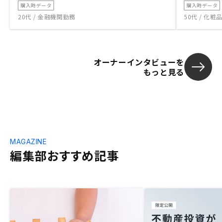
購入時データ
購入時データ
20代 / 金融機関勤務
50代 / 化
オーナーインタビューを
もっと見る
MAGAZINE
編集部おすすめ記事