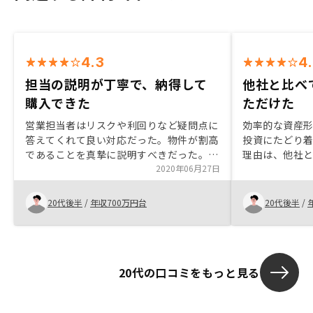
4.3
4
担当の説明が丁寧で、納得して
他社と比べ
購入できた
ただけた
営業担当者はリスクや利回りなど疑問点に
効率的な資産
答えてくれて良い対応だった。物件が割高
投資にたどり着
であることを真摯に説明すべきだった。コ
理由は、他社と
ストを抑えてるという説明ばかりで、物件
2020年06月27日
番詳しく説明
価格が割高であることの説明も初めからし
て欲しかった。
20代後半
/
年収700万円台
20代後半
/
20代の口コミをもっと見る