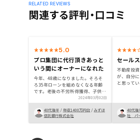
RELATED REVIEWS
関連する評判・口コミ
5.0
プロ集団に代行頂きあっと
セール
いう間にオーナーになれた
不動産投資
が、自分に
今年、48歳になりました。そろそ
と思ってい
ろ35年ローンを組めなくなる年齢
ことは、丁
です。老後の不労所得獲得、子供へ
安心感を得
の財産形成、単年度の節税を目的に
2024年03月02日
ローンを組
やってみました。長い長い船出がこ
たが、何度
40代後半
/
年収1400万円台
/
みずほ
40代後
れから始まります。RENOSYさんは
き、家賃収
信託銀行株式会社
社 パ
プロ集団です。私の疑問点に色々と
ことができ
応えてくれました。また色々と手続
しで、2物
きを代行してくれてあっという間に
ったよりリ
（あまり労力をかけずに）不動産オ