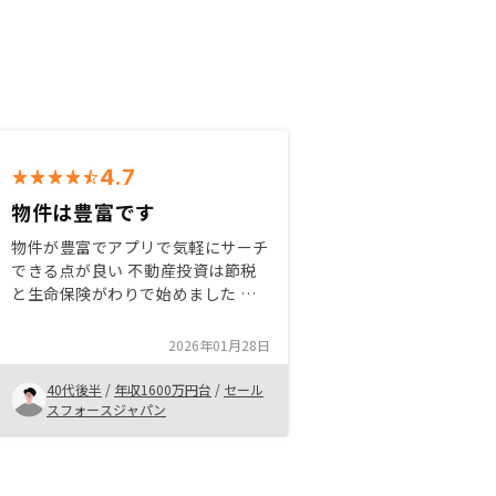
4.7
物件は豊富です
物件が豊富でアプリで気軽にサーチ
できる点が良い 不動産投資は節税
と生命保険がわりで始めました 今
後は節税にもっと重きを置いて物件
選びを進めたいと考えています リ
2026年01月28日
ノシーはnetworkingの機会を沢山
用意してくれるので情報収集や意見
40代後半
/
年収1600万円台
/
セール
交換が率直にできるのが良い事務手
スフォースジャパン
数料を他社並みに下げて欲しい