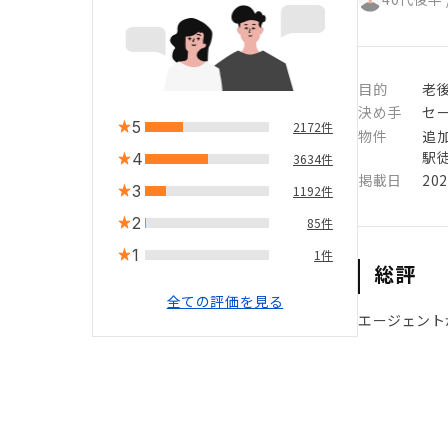
目的
老
決め手
セ
5
2172件
物件
追
駅徒
4
3634件
掲載日
20
3
1192件
2
85件
1
1件
総評
全ての評価を見る
エージェント