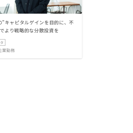
の”キャピタルゲインを目的に、不
でより戦略的な分散投資を
ータ
IT企業勤務