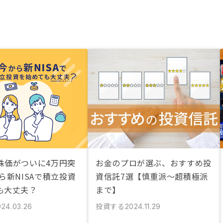
株価がついに4万円突
お金のプロが選ぶ、おすすめ投
ら新NISAで積立投資
資信託7選【慎重派〜超積極派
も大丈夫？
まで】
投資する
024.03.26
2024.11.29