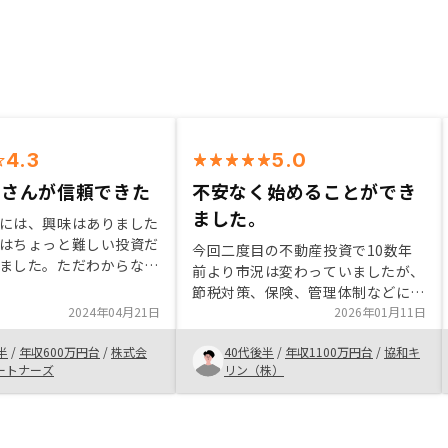
4.3
5.0
スさんが信頼できた
不安なく始めることができ
ました。
には、興味はありました
はちょっと難しい投資だ
今回二度目の不動産投資で10数年
ました。ただわからない
前より市況は変わっていましたが、
寧に説明していただき、
節税対策、保険、管理体制などに魅
ることができました。
2024年04月21日
力を感じ、決めました。 不安要素
2026年01月11日
むことに不安がありまし
も丁寧に回答いただき安心して始め
か面談を繰り返してい
半
/
年収600万円台
/
株式会
40代後半
/
年収1100万円台
/
協和キ
ることができました。 アプリひと
入でローンがほぼ支払う
ートナーズ
リン（株）
つで管理できるというのも魅力だと
、月2万くらいの持ち出
思います。
件購入する事ができ、思
スクが少ないとおもいま