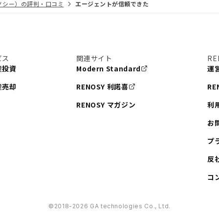
リノシー）の評判・口コミ
エージェントが信頼できた
ビス
関連サイト
RE
産投資
Modern Standard
運
産売却
RENOSY 利諾喜
RE
RENOSY マガジン
利
お
プ
反
コ
©︎2018-2026 GA technologies Co., Ltd.