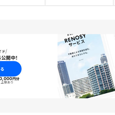
イド
料公開中！
みる
0,000
円分
・上限あり