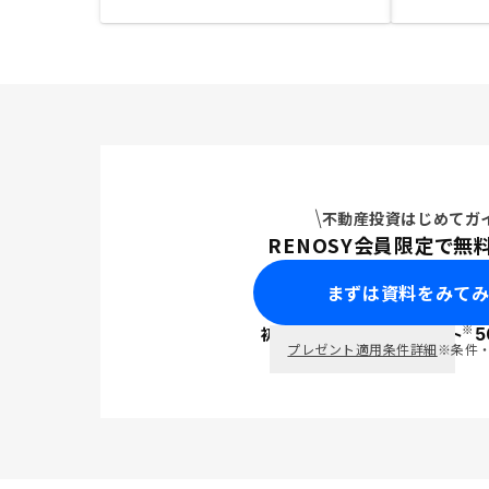
不動産投資はじめてガ
RENOSY会員限定で無
まずは資料をみて
※
初回面談で
ポイント
5
PayPay
プレゼント適用条件詳細
※条件