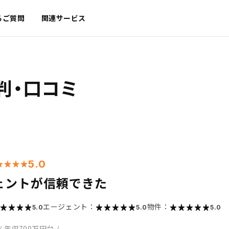
るご質問
関連サービス
判・口コミ
5.0
ェントが信頼できた
エージェント：
物件：
5.0
5.0
5.0
/
年収700万円台
/