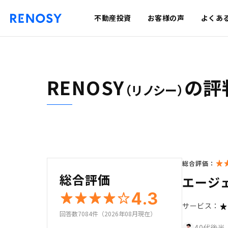
不動産投資
お客様の声
よくあ
RENOSY
の評
（リノシー）
総合評価：
総合評価
エージ
4.3
サービス：
回答数7084件（2026年08月現在）
40代後半