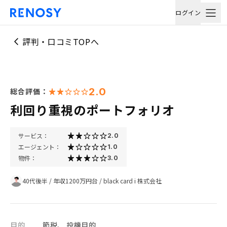
ログイン
評判・口コミTOPへ
2.0
総合評価：
利回り重視のポートフォリオ
サービス：
2.0
エージェント：
1.0
物件：
3.0
40代後半
/
年収1200万円台
/
black card i 株式会社
目的
節税、 投機目的