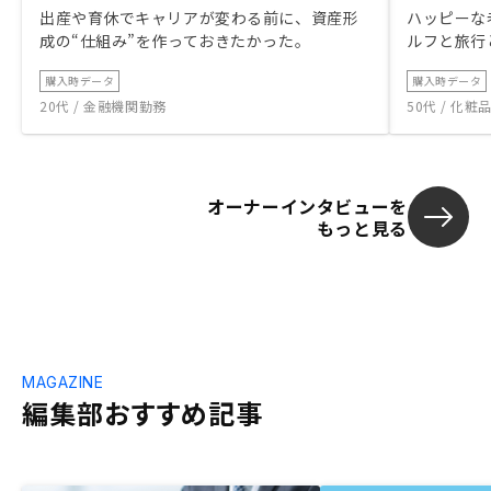
出産や育休でキャリアが変わる前に、資産形
ハッピーな
成の“仕組み”を作っておきたかった。
ルフと旅行
購入時データ
購入時データ
20代 / 金融機関勤務
50代 / 化
オーナーインタビューを
もっと見る
MAGAZINE
編集部おすすめ記事