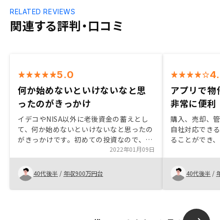
RELATED REVIEWS
関連する評判・口コミ
5.0
4
何か始めないといけないなと思
アプリで物
ったのがきっかけ
非常に便利
イデコやNISA以外に老後資金の蓄えとし
購入、売却、
て、何か始めないといけないなと思ったの
自社対応でき
がきっかけです。初めての投資なので、リ
ることができ
スクがとれくらいあるかが、不安でした
2022年01月09日
思ったから。
が、1つ1つ丁寧に説明してもらえたので、
き、非常に便利
自分が漠然と考えていたリスクがそれ程大
を決めており
40代後半
/
年収900万円台
40代後半
/
きくないというのが理解出来ました。
思った。