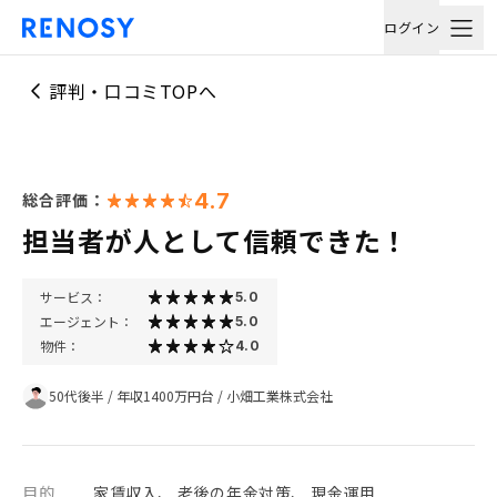
ログイン
評判・口コミTOPへ
4.7
総合評価：
担当者が人として信頼できた！
サービス：
5.0
エージェント：
5.0
物件：
4.0
50代後半
/
年収1400万円台
/
小畑工業株式会社
目的
家賃収入、 老後の年金対策、 現金運用