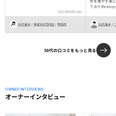
件を増やす事
ておりReno
2021年08月14日
ました。 ・
駅に近いなど 
かけたくない。
50代後半
/
年収900万円台
/
市役所
50代後半
/
理が容易で、
る点などです。
50代の口コミをもっと見る
OWNER INTERVIEWS
オーナーインタビュー