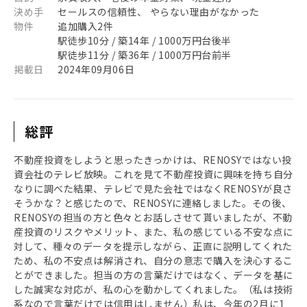
決め手
セールスの信頼性、 やらない理由がなかった
物件
追加購入2件
駅徒歩10分 / 築14年 / 1000万円台後半
駅徒歩11分 / 築36年 / 1000万円台前半
掲載日
2024年09月06日
総評
不動産投資をしようと思ったきっかけは、RENOSYではない投
資会社のテレビ放映。これを見て不動産投資に興味を持ち自分
なりに調べた結果、テレビで見た会社ではなくRENOSYが良さ
そうかな？と感じたので、RENOSYに連絡しました。その後、
RENOSYの担当の方と色々とお話しさせて貰いましたが、不動
産投資のリスクやメリット、また、私の感じている不安な点に
対して、種々のデータを提示しながら、正直に説明してくれた
ため、私の不安点は解消され、自分の意志で購入を決心するこ
とができました。担当の方の言葉だけではなく、データを基に
した誠実な対応が、私の心を動かしてくれました。（私は技術
系なので言葉だけでは信用はしません）私は、今年の2月に1