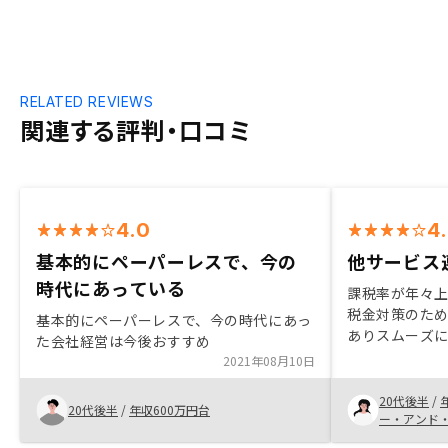
RELATED REVIEWS
関連する評判・口コミ
4.0
4
基本的にペーパーレスで、今の
他サービス
時代にあっている
課税率が年々
税金対策のた
基本的にペーパーレスで、今の時代にあっ
ありスムーズ
た会社経営は今後おすすめ
す。他社比較
2021年08月10日
ビスとの連携
ったポイント
20代後半
/
20代後半
/
年収600万円台
るといいと思
ー・アンド