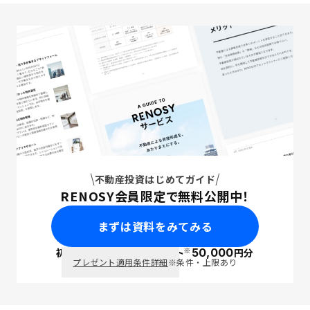
不動産投資はじめてガイド
RENOSY会員限定で無料公開中！
まずは資料をみてみる
※
初回面談で
ポイント
50,000
円分
PayPay
プレゼント適用条件詳細
※条件・上限あり