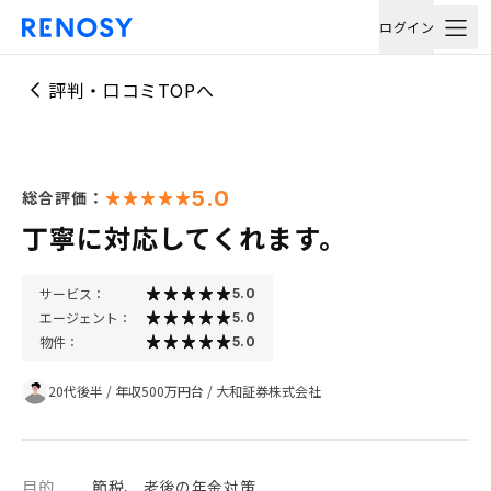
ログイン
評判・口コミTOPへ
5.0
総合評価：
丁寧に対応してくれます。
サービス：
5.0
エージェント：
5.0
物件：
5.0
20代後半
/
年収500万円台
/
大和証券株式会社
目的
節税、 老後の年金対策