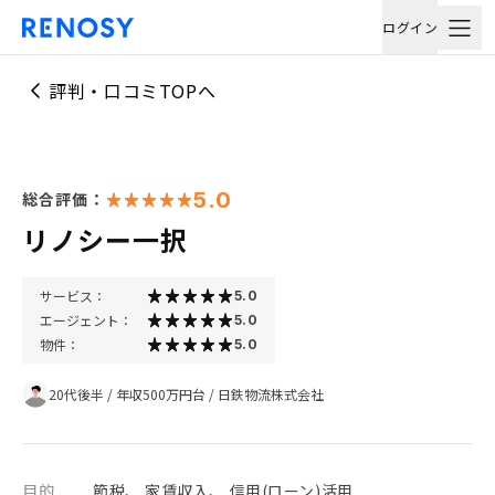
ログイン
評判・口コミTOPへ
5.0
総合評価：
リノシー一択
サービス：
5.0
エージェント：
5.0
物件：
5.0
20代後半
/
年収500万円台
/
日鉄物流株式会社
目的
節税、 家賃収入、 信用(ローン)活用