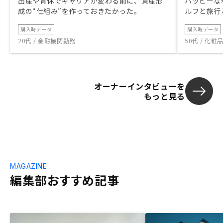
出産や育休でキャリアが変わる前に、資産形
ハッピーな
成の“仕組み”を作っておきたかった。
ルフと旅行
購入時データ
購入時データ
20代 / 金融機関勤務
50代 / 化
オーナーインタビューを
もっと見る
MAGAZINE
編集部おすすめ記事