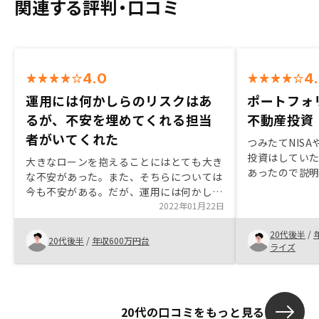
関連する評判・口コミ
4.0
4
運用には何かしらのリスクはあ
ポートフォ
るが、不安を埋めてくれる担当
不動産投資
者がいてくれた
つみたてNIS
投資はしてい
大きなローンを抱えることにはとても大き
あったので説
な不安があった。また、そちらについては
RENOSYで
今も不安がある。だが、運用には何かしら
のかが他社と
のリスクはつくものなので、その不安を埋
2022年01月22日
にご説明頂きま
めてくれる担当者がいてくれたので、今は
ついても丁寧
20代後半
/
不安をある程度抑えて運用することが出来
20代後半
/
年収600万円台
状態で購入する
ライズ
ている。 まだ自分自身には大きなメリッ
後も引き渡し
トとなっている実感はないので、数年後蓋
にご対応頂き
を開けてみた時を楽しみにしています。
20代の口コミをもっと見る