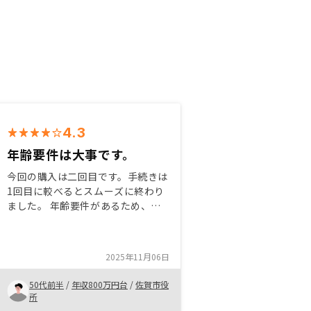
4.3
年齢要件は大事です。
今回の購入は二回目です。手続きは
1回目に較べるとスムーズに終わり
ました。 年齢要件があるため、購
入するなら、30代には考えておい
た方が良いですね。 将来資産運用
なら、年取ってから始めるのはちょ
2025年11月06日
っと大変です。
50代前半
/
年収800万円台
/
佐賀市役
所