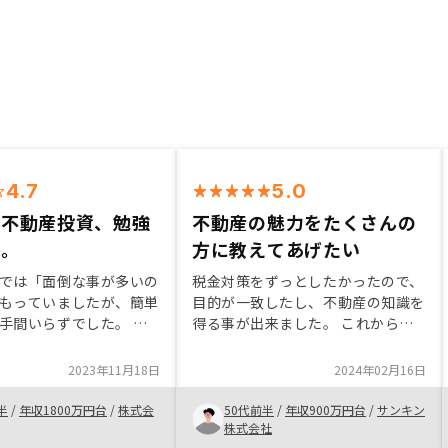
4.7
5.0
の不動産投資、勉強
不動産の魅力をたくさんの
た。
方に教えてあげたい
では「面倒な事が多いの
税金対策をずっとしたかったので、
もっていましたが、簡単
目的が一致したし、不動産の知識を
ど手間いらずでした。
得る事が出来ました。 これからも
であればもっと早く始め
勉強し、自分で定年後の第二の人生
かったと思います。 ・
を送りたいと思います。 今回、担
2023年11月18日
2024年02月16日
いので一気通貫で手続き
当して頂いた、営業の方々に感謝い
えるのは便利。 ・営業
たします。本当に有難う御座いまし
半
/
年収1800万円台
/
株式会
50代前半
/
年収900万円台
/
サンキン
名いて、上席の方は反応
た。
株式会社