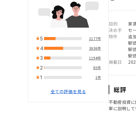
目的
家
決め手
セ
物件
追
5
2177件
駅徒
4
3636件
駅徒
駅徒
3
1194件
掲載日
20
2
85件
1
1件
総評
全ての評価を見る
不動産投資に
寧に説明して