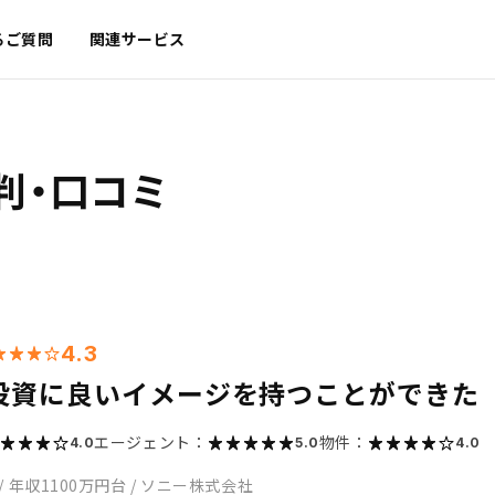
るご質問
関連サービス
判・口コミ
4.3
投資に良いイメージを持つことができた
エージェント：
物件：
4.0
5.0
4.0
/
年収1100万円台
/
ソニー株式会社