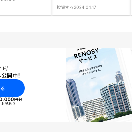
投資する
2024.04.17
イド
料公開中！
みる
0,000
円分
・上限あり