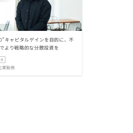
の”キャピタルゲインを目的に、不
でより戦略的な分散投資を
ータ
IT企業勤務