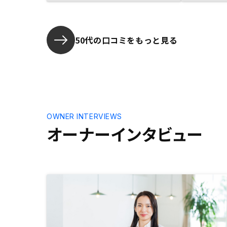
が早いが、
遅い。 私
ですぐに返
返送した。
50代の口コミをもっと見る
しいとは思
良いと思い
手書きの書
がかなり進
れない。（
たプロセス
は増やして
OWNER INTERVIEWS
業さんの力
オーナーインタビュー
れるんだろ