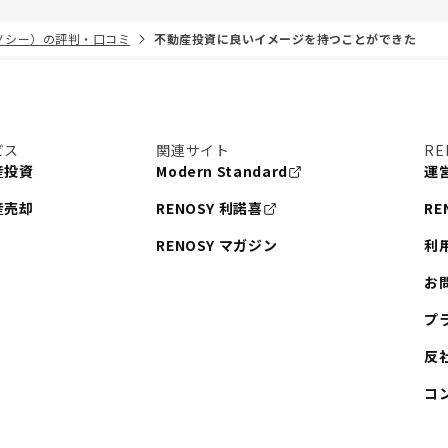
リノシー）の評判・口コミ
不動産投資に良いイメージを持つことができた
ビス
関連サイト
RE
産投資
Modern Standard
運
産売却
RENOSY 利諾喜
RE
RENOSY マガジン
利
お
プ
反
コ