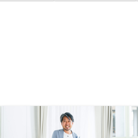
サポート役の方の反応が
は早く進めたかったの
信したし、すぐに書類も
が、反応が遅い。 忙
いますが、改善した方が
ました。 ・銀行関係の
類が多すぎる。電子契約
んだ今の時代には考えら
時間も手間も一番かかっ
です） ・今後も物件数
いく考えではあるが、営
量、人柄にかなり左右さ
うなと感じました。