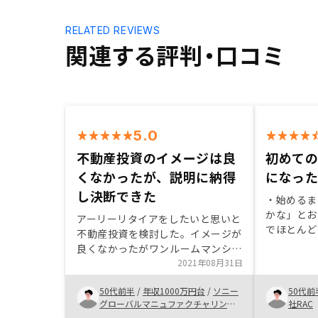
RELATED REVIEWS
関連する評判・口コミ
5.0
不動産投資のイメージは良
初めて
くなかったが、説明に納得
になっ
し決断できた
・始めるま
かな」とお
アーリーリタイアをしたいと思いと
でほとん
不動産投資を検討した。イメージが
こんなこと
良くなかったがワンルームマンショ
ていれば良
ン、中古物件などの戦略と管理体制
2021年08月31日
本業が忙し
を説明してもらい決断できた
をしてもら
50代前半
/
年収1000万円台
/
ソニー
50代前
担当者が２
グローバルマニュファクチャリング&
社RAC
オペレーションズ株式会社