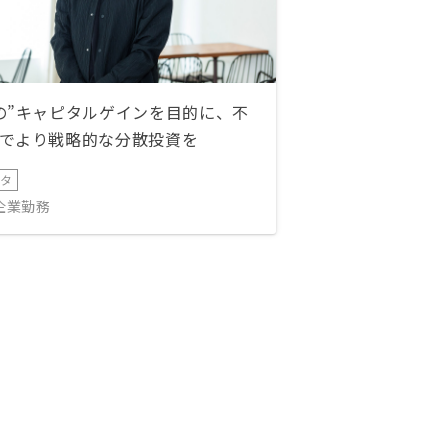
の”キャピタルゲインを目的に、不
でより戦略的な分散投資を
ータ
IT企業勤務