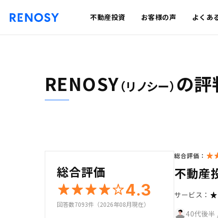
不動産投資
お客様の声
よくあ
RENOSY
の評
（リノシー）
総合評価：
総合評価
不動産
4.3
サービス：
回答数7093件（2026年08月現在）
40代後半