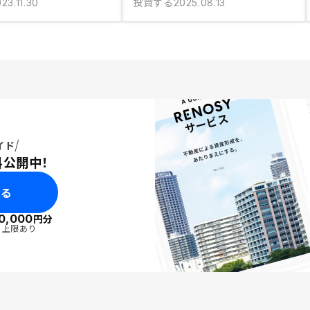
投資する
23.11.30
2025.08.13
イド
料公開中！
みる
0,000
円分
・上限あり