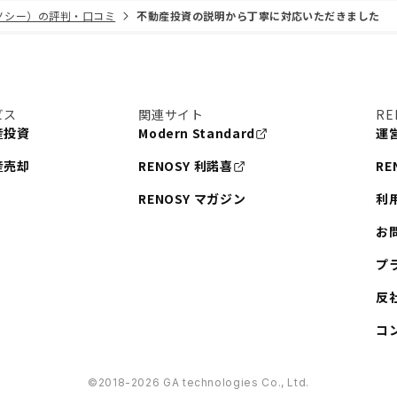
リノシー）の評判・口コミ
不動産投資の説明から丁寧に対応いただきました
ビス
関連サイト
RE
産投資
Modern Standard
運
産売却
RENOSY 利諾喜
RE
RENOSY マガジン
利
お
プ
反
コ
©︎2018-2026 GA technologies Co., Ltd.