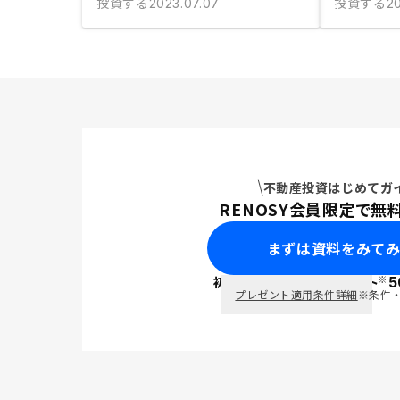
投資する
投資する
2023.07.07
20
不動産投資はじめてガ
RENOSY会員限定で無
まずは資料をみて
※
初回面談で
ポイント
5
PayPay
プレゼント適用条件詳細
※条件