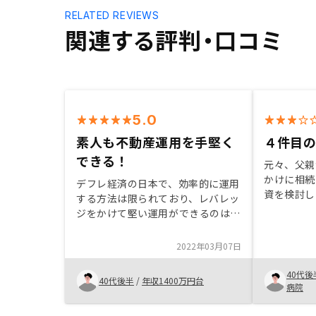
RELATED REVIEWS
関連する評判・口コミ
5.0
素人も不動産運用を手堅く
４件目
できる！
元々、父親
かけに相続
デフレ経済の日本で、効率的に運用
資を検討し
する方法は限られており、レバレッ
リットはな
ジをかけて堅い運用ができるのはこ
や老後の資
ちらだと思いました。営業の方は大
トが大きい
変熱心で大丈夫かと思いましたが、
2022年03月07日
が多忙なた
本当に進めたいものなのだとお話を
RENOS
聞いて思いました。購入後のサポー
40代後
40代後半
/
年収1400万円台
だけるのは
トもしっかりしており、あるだけで
病院
産を運用す
ないのは3棟購入してわかっていま
するお手伝