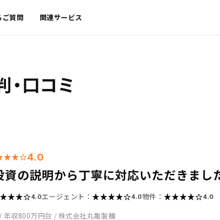
るご質問
関連サービス
判・口コミ
4.0
投資の説明から丁寧に対応いただきまし
エージェント：
物件：
4.0
4.0
4.0
/
年収800万円台
/
株式会社丸亀製麺