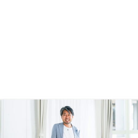
リスクを最小限に抑えるいろんなサ
物件は4件目、大きな問
ービスや体制を組まれているので、
応してもらってます。強
他社と比べてRENOSYがベストチョ
ら、物件価格が市場より
イスだと思い、契約を決めました。
がします。