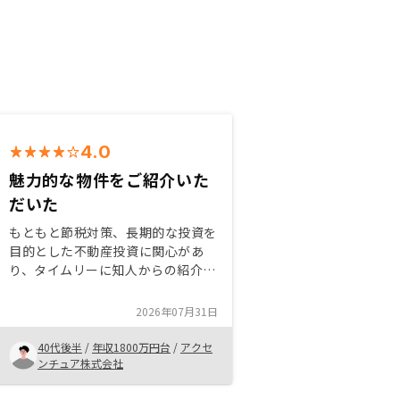
4.0
魅力的な物件をご紹介いた
だいた
もともと節税対策、長期的な投資を
目的とした不動産投資に関心があ
り、タイムリーに知人からの紹介を
受けた。話を伺ったところ、物件が
よかったため購入することに決めま
2026年07月31日
した。今後の家賃交渉などの継続的
なご支援についても期待したいで
40代後半
/
年収1800万円台
/
アクセ
す。
ンチュア株式会社