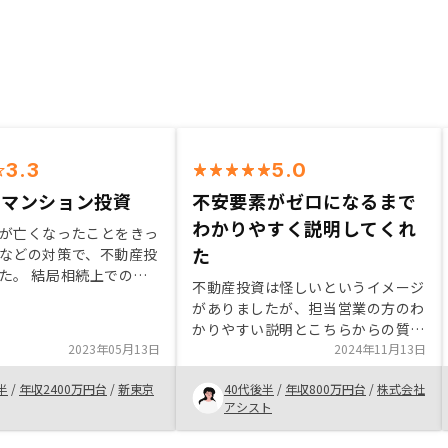
3.3
5.0
のマンション投資
不安要素がゼロになるまで
わかりやすく説明してくれ
が亡くなったことをきっ
た
などの対策で、不動産投
た。 結局相続上でのメ
不動産投資は怪しいというイメージ
かったものの、節税効果
がありましたが、担当営業の方のわ
金への対策としてメリッ
かりやすい説明とこちらからの質問
ことが理解できた。仕事
2023年05月13日
にも丁寧にご回答いただいたおかげ
2024年11月13日
め、管理もすべて
で、不動産投資のメリットやリスク
Yさんですべて対応していた
半
/
年収2400万円台
/
新東京
40代後半
/
年収800万円台
/
株式会社
をきちんと理解できました。若干主
助かった。 また、不動
アシスト
人は懐疑的だったので、主人に対し
るにあたり、会社を設立
てもとことん説明いただきました。
いもして頂けました。