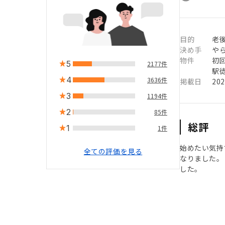
目的
老
決め手
や
物件
初
5
2177件
駅徒
4
3636件
掲載日
20
3
1194件
2
85件
総評
1
1件
始めたい気持
全ての評価を見る
なりました。
した。