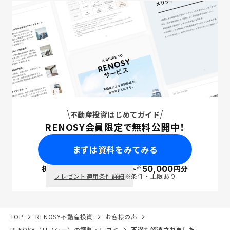
不動産投資はじめてガイド
RENOSY会員限定で無料公開中！
まずは資料をみてみる
※
初回面談で
ポイント
50,000
円分
PayPay
プレゼント適用条件詳細
※条件・上限あり
TOP
RENOSY不動産投資
お客様の声
RENOSY（リノシー）の評判・口コミ
不満も解消されました。