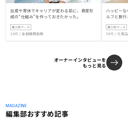
出産や育休でキャリアが変わる前に、資産形
ハッピーな
成の“仕組み”を作っておきたかった。
ルフと旅行
購入時データ
購入時データ
20代 / 金融機関勤務
50代 / 化
オーナーインタビューを
もっと見る
MAGAZINE
編集部おすすめ記事