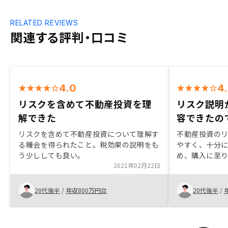
RELATED REVIEWS
関連する評判・口コミ
4.0
4
リスクを含めて不動産投資を理
リスク説明
解できた
容できたの
リスクを含めて不動産投資について理解す
不動産投資の
る機会を得られたこと。税効果の説明をも
やすく、十分
う少ししても良い。
め、購入に至
2021年02月22日
20代後半
/
年収800万円台
20代後半
/