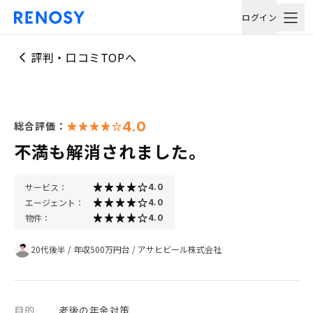
ログイン
評判・口コミTOPへ
4.0
総合評価：
不満も解消されました。
サービス：
4.0
エージェント：
4.0
物件：
4.0
20代後半
/
年収500万円台
/
アサヒビール株式会社
目的
老後の年金対策