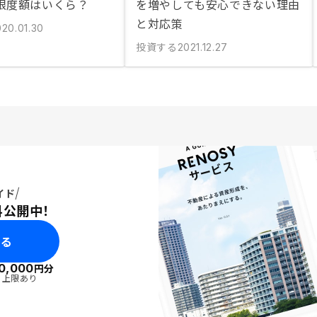
限度額はいくら？
を増やしても安心できない理由
と対応策
020.01.30
投資する
2021.12.27
イド
料公開中！
みる
0,000
円分
・上限あり