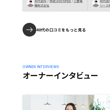
ておりまし
40代前半
/
年収1000万円台
/
三菱電
40代前
ーン設定枠
機株式会社
リース
の2物件を
らい、結果
ました。契
オール電子
40代の口コミをもっと見る
OWNER INTERVIEWS
オーナーインタビュー