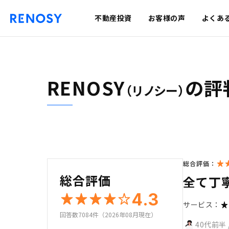
不動産投資
お客様の声
よくあ
RENOSY
の評
（リノシー）
総合評価：
総合評価
全て丁
4.3
サービス：
回答数7084件（2026年08月現在）
40代前半