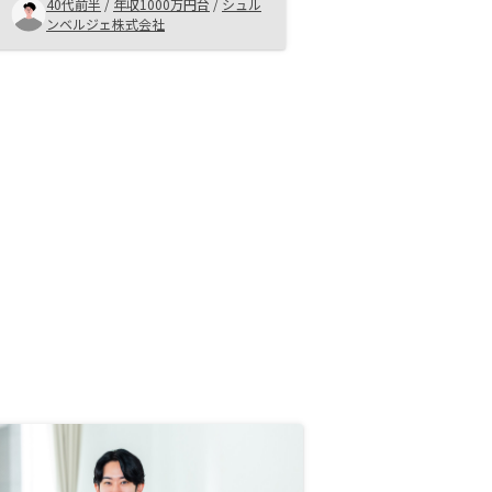
た。RENOSYを広告を見て、オンラ
40代前半
/
年収1000万円台
/
シュル
イン相談をし、リスクがコントロー
ンベルジェ株式会社
ルできる投資だと思って購入しまし
た。特になし