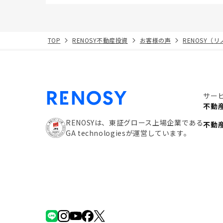
TOP
RENOSY不動産投資
お客様の声
RENOSY（
サー
不動
RENOSYは、東証グロース上場企業である
不動
GA technologiesが運営しています。