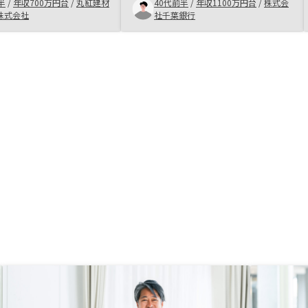
たが、プレゼンが良くロ
され、低金利でローンを借りられた
半
/
年収700万円台
/
丸紅建材
40代前半
/
年収1100万円台
/
株式会
内で、都内および大阪で
から。若い担当者には言葉遣いやビ
株式会社
社千葉銀行
候補先として提案しても
ジネスマナーをしっかり教えてもら
的に2物件の購入となり
いたい。
約手続きや書類送付物の
化