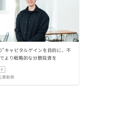
の”キャピタルゲインを目的に、不
でより戦略的な分散投資を
ータ
IT企業勤務