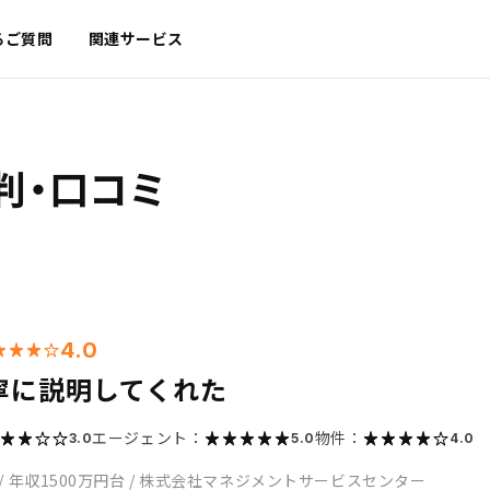
るご質問
関連サービス
判・口コミ
4.0
寧に説明してくれた
エージェント：
物件：
3.0
5.0
4.0
/
年収1500万円台
/
株式会社マネジメントサービスセンター