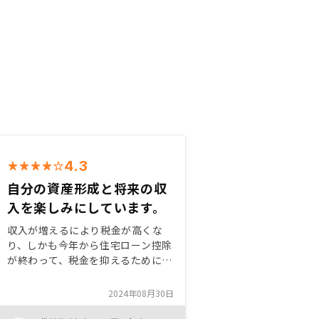
4.3
自分の資産形成と将来の収
入を楽しみにしています。
収入が増えるにより税金が高くな
り、しかも今年から住宅ローン控除
が終わって、税金を抑えるためにい
ろんな対策を検討したところ、やは
り頭金を抑えながら将来の資産形成
2024年08月30日
ができる都内不動産投資を選びまし