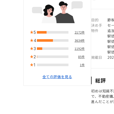
目的
節
決め手
セ
物件
追
5
2172件
駅徒
4
3634件
駅徒
駅徒
3
1192件
駅徒
2
85件
掲載日
20
1
1件
全ての評価を見る
総評
初めは知識不
で、不動産購
進んだことが