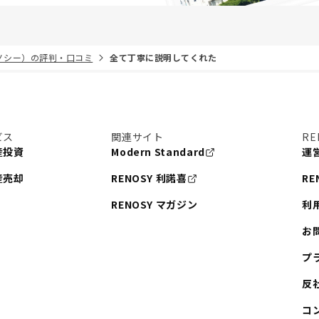
リノシー）の評判・口コミ
全て丁寧に説明してくれた
ビス
関連サイト
RE
産投資
Modern Standard
運
産売却
RENOSY 利諾喜
RE
RENOSY マガジン
利
お
プ
反
コ