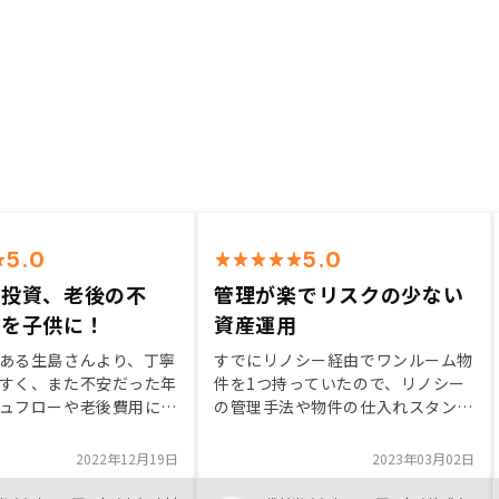
5.0
5.0
の投資、老後の不
管理が楽でリスクの少ない
産を子供に！
資産運用
ある生島さんより、丁寧
すでにリノシー経由でワンルーム物
すく、また不安だった年
件を1つ持っていたので、リノシー
ュフローや老後費用につ
の管理手法や物件の仕入れスタン
方など、親身になり説明
ス、アプリの使い勝手、担当者の対
だいた事が決め手でし
応状況などを把握しているなかで、
2022年12月19日
2023年03月02日
1物件のみの契約と思っ
新たに利回りの良い投資物件を紹介