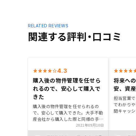
RELATED REVIEWS
関連する評判・口コミ
4.3
購入後の物件管理を任せら
将来へ
れるので、安心して購入で
安、資
きた
担当営業で
でわかりや
購入後の物件管理を任せられるの
間キャッシ
で、安心して購入できた。大手不動
いての考え
産会社から購入した際と同様の手続
をしていた
きにして欲しい。
2021年09月10日
た。都内の