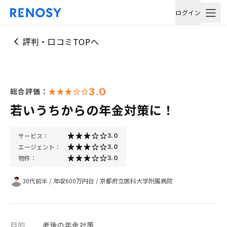
ログイン
評判・口コミTOPへ
3.0
総合評価：
若いうちからの年金対策に！
サービス：
3.0
エージェント：
3.0
物件：
3.0
30代前半
/
年収600万円台
/
京都府立医科大学附属病院
目的
老後の年金対策