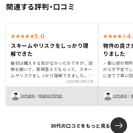
関連する評判・口コミ
5.0
4
スキームやリスクをしっかり理
物件の良さ
解できた
りました
最初は購入する気がなかったのですが、説
・都心部の物
明を聞いて、質問答えてもらって、スキー
からず不安で
ムやリスクをしっかり理解できました。そ
に全て丁寧に
うするとあまりやらない理由がなくなり、
2020年10月11日
て購入する事が
思い切って購入を決めました。理解に時間
で投資できる事
のかかる、収入、必須支出、可能性のある
購入意思を伝
30代前半
/
年収800万円台
30代前半
/
支出、今のリスク、将来のリスクをさらに
て非常に良かっ
マップ化して見やすくするとよいと思いま
の質問に対す
す
で、よかった
方や住むであろ
30代の口コミをもっと見る
先の駅)などの
がある物件な