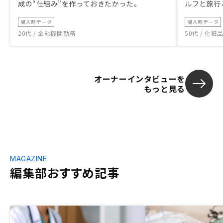
成の“仕組み”を作っておきたかった。
ルフと旅行
購入時データ
購入時データ
20代 / 金融機関勤務
50代 / 化
オーナーインタビューを
もっと見る
MAGAZINE
編集部おすすめ記事