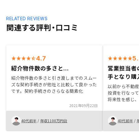
RELATED REVIEWS
関連する評判・口コミ
4.7
5
紹介物件数の多さと...
営業担当者
手となり購
紹介物件数の多さと引き渡しまでのスムー
ズな契約手続きが他社と比較して良かった
以前から不動
です。契約手続きのさらなる簡素化
投資を行なっていて
将来性を感じ
2021年09月22日
Renosy に
営業担当者と
さと、御社サ
40代前半
/
年収1100万円台
40代前半
/
め。コロナが
様なものを企
か？ 手続き