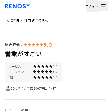
ログイン
評判・口コミTOPへ
5.0
総合評価：
営業がすごい
サービス：
5.0
エージェント：
5.0
物件：
5.0
50代前半
/
年収1700万円台
/
NTT
目的
節税