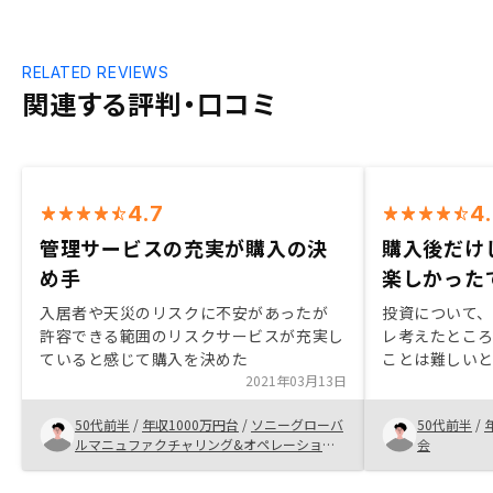
RELATED REVIEWS
関連する評判・口コミ
4.7
4
管理サービスの充実が購入の決
購入後だけ
め手
楽しかった
入居者や天災のリスクに不安があったが
投資について
許容できる範囲のリスクサービスが充実し
レ考えたとこ
ていると感じて購入を決めた
ことは難しいと
2021年03月13日
失敗すること
うせなら信用し
50代前半
/
年収1000万円台
/
ソニーグローバ
50代前半
/
ろん正解であ
ルマニュファクチャリング&オペレーション
会
敗だったとし
ズ株式会社
楽しかったし、