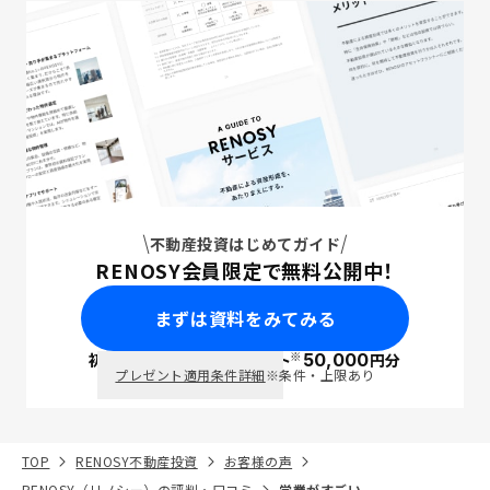
不動産投資はじめてガイド
RENOSY会員限定で無料公開中！
まずは資料をみてみる
※
初回面談で
ポイント
50,000
円分
PayPay
プレゼント適用条件詳細
※条件・上限あり
TOP
RENOSY不動産投資
お客様の声
RENOSY（リノシー）の評判・口コミ
営業がすごい